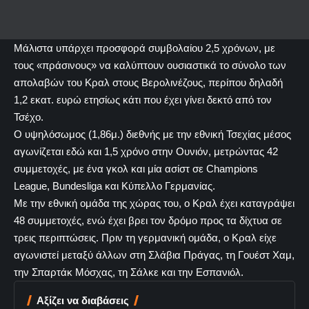
Μάλιστα υπάρχει προσφορά συμβολαίου 2,5 χρόνων, με
τους «πράσινους» να καλύπτουν ουσιαστικά το σύνολο των
απολαβών του Κραλ στους Βερολινέζους, περίπου δηλαδή
1,2 εκατ. ευρώ ετησίως κάτι που έχει γίνει δεκτό από τον
Τσέχο.
Ο υψηλόσωμος (1,86μ.) διεθνής με την εθνική Τσεχίας μέσος
αγωνίζεται εδώ και 1,5 χρόνο στην Ουνιόν, μετρώντας 42
συμμετοχές, με ένα γκολ και μία ασίστ σε Champions
League, Bundesliga και Κύπελλο Γερμανίας.
Με την εθνική ομάδα της χώρας του, ο Κραλ έχει καταγράψει
48 συμμετοχές, ενώ έχει βρει τον δρόμο προς τα δίχτυα σε
τρεις περιπτώσεις. Πριν τη γερμανική ομάδα, ο Κραλ είχε
αγωνιστεί μεταξύ άλλων στη Σλάβια Πράγας, τη Γουέστ Χαμ,
την Σπαρτάκ Μόσχας, τη Σάλκε και την Εσπανιόλ.
Αξίζει να διαβάσεις