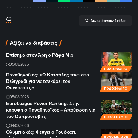
Δεν υπάρχουν Σχόλια
Αξίζει να διαβάσεις
Επίσημα στον Άρη ο Ράφα Μιρ
05/08/2026
ΠΟΔΟΣΦΑΙΡΟ
Παναθηναϊκός: «Ο Κοτσόλης πάει στο
Βελιγράδι για να τσεκάρει τον
Ούγκρεσιτς»
ΠΟΔΟΣΦΑΙΡΟ
05/08/2026
EuroLeague Power Ranking: Στην
κορυφή ο Παναθηναϊκός – Αποθέωση για
τον Ομπράντοβιτς
EUROLEAGUE
04/08/2026
Ολυμπιακός: Φεύγει ο Γουόκαπ,
EUROLEAGUE