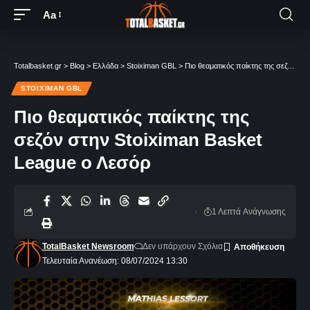
Aa
Totalbasket.gr
>
Blog
>
Ελλάδα
>
Stoiximan GBL
>
Πιο θεαματικός παίκτης της σεζόν στην Stoiximan Basket League ο Λεσόρ
STOIXIMAN GBL
Πιο θεαματικός παίκτης της
σεζόν στην Stoiximan Basket
League ο Λεσόρ
1 Λεπτά Aνάγνωσης
TotalBasket Newsroom
Δεν υπάρχουν Σχόλια
Τελευταία Ανανέωση: 08/07/2024 13:30