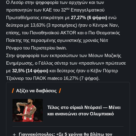
Ο Λεσόρ στην ψηφοφορία των αρχηγών και των
ου
προπονητών των ΚΑΕ του 32
Επαγγελματικού
Πρωταθλήματος επικράτησε με
27,27% (6 ψήφοι)
ενώ
δεύτεροι με 13,63% (3 προτιμήσεις) ήταν ο Κέντρικ Ναν,
επίσης, του Παναθηναϊκού AKTOR και ο Πιο Θεαματικός
Παίκτης της περασμένης αγωνιστικής χρονιάς Νέιτ
Ρένφρο του Περιστερίου bwin.
Στην ψηφοφορία των εκπροσώπων των Μέσων Μαζικής
Ενημέρωσης, ο Γάλλος σέντερ των «πρασίνων» πρώτευσε
με
32,5% (14 ψήφοι)
και δεύτερος ήταν ο Κέβιν Πόρτερ
Τζούνιορ του ΠΑΟΚ mateco 16,27% (7 ψήφοι).
Αξίζει να διαβάσεις
Τέλος στο σίριαλ Ντόρσεϊ — Μένει
και ανανεώνει στον Ολυμπιακό
Γιαννακόπουλος: «Σε 5 χρόνια θα βλέπω τον