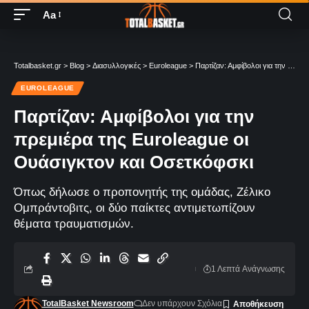
Aa
Totalbasket.gr
>
Blog
>
Διασυλλογικές
>
Euroleague
>
Παρτίζαν: Αμφίβολοι για την πρεμιέρα της Euroleague οι Ουάσιγκτον και Οσετκόφσκι
EUROLEAGUE
Παρτίζαν: Αμφίβολοι για την
πρεμιέρα της Euroleague οι
Ουάσιγκτον και Οσετκόφσκι
Όπως δήλωσε ο προπονητής της ομάδας, Ζέλικο
Ομπράντοβιτς, οι δύο παίκτες αντιμετωπίζουν
θέματα τραυματισμών.
1 Λεπτά Aνάγνωσης
TotalBasket Newsroom
Δεν υπάρχουν Σχόλια