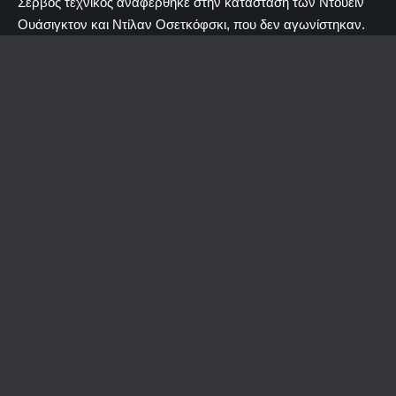
Σέρβος τεχνικός αναφέρθηκε στην κατάσταση των Ντουέιν
Ουάσιγκτον και Ντίλαν Οσετκόφσκι, που δεν αγωνίστηκαν.