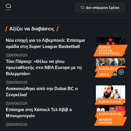
Δεν υπάρχουν Σχόλια
Αξίζει να διαβάσεις
Νέα εποχή για το Λίβερπουλ: Επίσημα
ομάδα στη Super League Basketball
SUPER
LEAGUE
BASKETBALL
06/08/2026
Τόνι Πάρκερ: «Θέλω να γίνω
πρωταθλητής στο NBA Europe με τη
EUROLEAGUE
Βιλερμπάν»
VIDEO
06/08/2026
Ανακοινώθηκε από την Dubai BC ο
Σενγκέλια!
EUROLEAGUE
06/08/2026
Επίσημα στη Χάποελ Τελ Αβίβ ο
EUROLEAGUE
Μπουρντιγιόν
WINNER
LEAGUE
06/08/2026