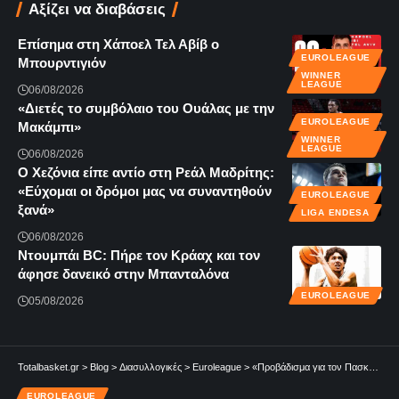
Αξίζει να διαβάσεις
Επίσημα στη Χάποελ Τελ Αβίβ ο
EUROLEAGUE
Μπουρντιγιόν
WINNER
LEAGUE
06/08/2026
«Διετές το συμβόλαιο του Ουάλας με την
EUROLEAGUE
Μακάμπι»
WINNER
LEAGUE
06/08/2026
Ο Χεζόνια είπε αντίο στη Ρεάλ Μαδρίτης:
«Εύχομαι οι δρόμοι μας να συναντηθούν
EUROLEAGUE
ξανά»
LIGA ENDESA
06/08/2026
Ντουμπάι BC: Πήρε τον Κράαχ και τον
άφησε δανεικό στην Μπανταλόνα
EUROLEAGUE
05/08/2026
Totalbasket.gr
>
Blog
>
Διασυλλογικές
>
Euroleague
>
«Προβάδισμα για τον Πασκουάλ η Ντουμπάι – Στο κόλπο Παναθηναϊκός και Χάποελ»
EUROLEAGUE