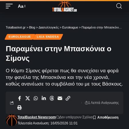
Aa
Totalbasket.gr
>
Blog
>
Διασυλλογικές
>
Euroleague
>
Παραμένει στην Μπασκόνια ο Σίμονς
EUROLEAGUE
LIGA ENDESA
Παραμένει στην Μπασκόνια ο
Σίμονς
Ο Κόμπι Σίμονς φέρεται πως θα συνεχίσει να φορά
την φανέλα της Μπασκόνια και την νέα χρονιά,
καθώς ανανέωσε το συμβόλαιό του με τους Βάσκους.
1 Λεπτά Aνάγνωσης
TotalBasket Newsroom
Δεν υπάρχουν Σχόλια
Τελευταία Ανανέωση: 16/05/2026 11:01