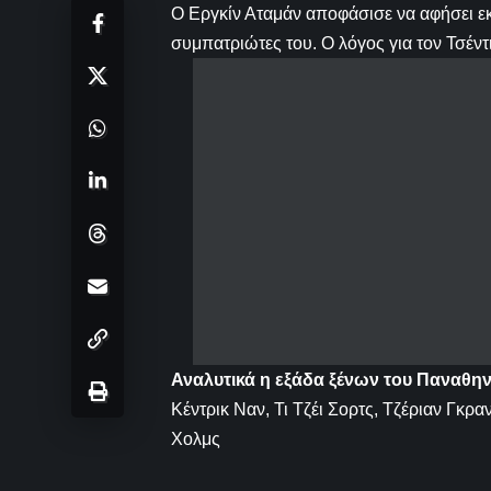
Ο Εργκίν Αταμάν αποφάσισε να αφήσει εκ
συμπατριώτες του. Ο λόγος για τον Τσέντ
Αναλυτικά η εξάδα ξένων του Παναθην
Κέντρικ Ναν, Τι Τζέι Σορτς, Τζέριαν Γκρ
Χολμς