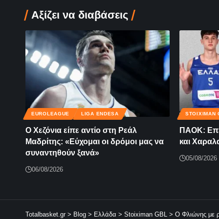
Αξίζει να διαβάσεις
EUROLEAGUE
LIGA ENDESA
STOIXIMAN 
Ο Χεζόνια είπε αντίο στη Ρεάλ
ΠΑΟΚ: Επέ
Μαδρίτης: «Εύχομαι οι δρόμοι μας να
και Χαραλ
συναντηθούν ξανά»
05/08/2026
06/08/2026
Totalbasket.gr
>
Blog
>
Ελλάδα
>
Stoiximan GBL
>
Ο Φλιώνης με 