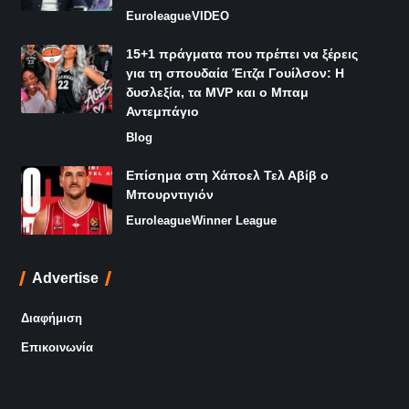
Euroleague
VIDEO
15+1 πράγματα που πρέπει να ξέρεις
για τη σπουδαία Έιτζα Γουίλσον: Η
δυσλεξία, τα MVP και ο Μπαμ
Αντεμπάγιο
Blog
Επίσημα στη Χάποελ Τελ Αβίβ ο
Μπουρντιγιόν
Euroleague
Winner League
Advertise
Διαφήμιση
Επικοινωνία