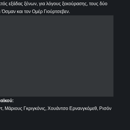
τός εξάδας ξένων, για λόγους ξεκούρασης, τους δύο
ι Όσμαν και τον Ομέρ Γιούρτσεβεν.
αϊκού:
αντ, Μάριους Γκριγκόνις, Χουάντσο Ερνανγκόμεθ, Ρισόν