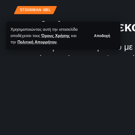
STOIXIMAN GBL
Ο Φλιώνης με ρεκ
Χρησιμοποιώντας αυτή την ιστοσελίδα
αποδέχεσαι τους
Όρους Χρήσης
και
Αποδοχή
την
Πολιτική Απορρήτου
.
Η ΑΕΚ πέρασε από τη Ρόδο με 
Επικράτησε χθες του Κολοσσού H
είχε νικήσει με 86-85! Μέσα απ
που… παραπέμπει σε ψηλό.
TotalBasket Newsroom
Δεν υπάρχουν Σχόλια
Τελευταία Ανανέωση: 05/10/2025 11:12