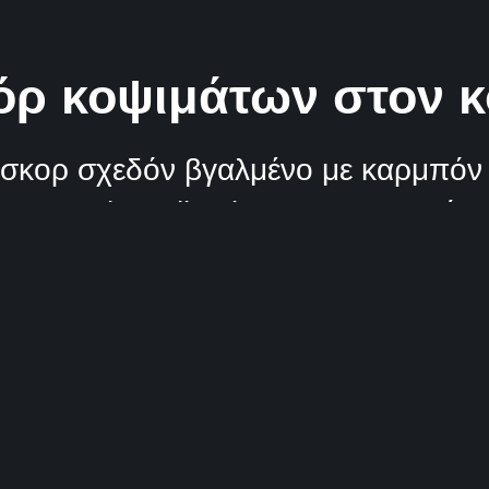
όρ κοψιμάτων στον 
σκορ σχεδόν βγαλμένο με καρμπόν 
 Hotels Collection με 87-85 ενώ στ
ό το ματς της πρεμιέρας ο Δημήτρης
Κοινοποίηση