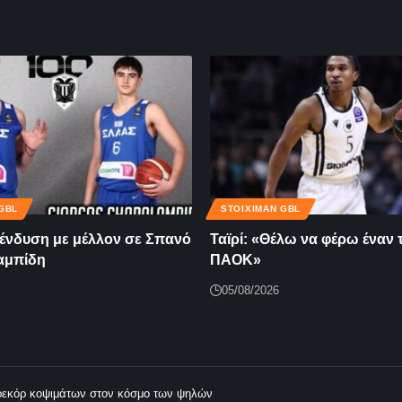
GBL
STOIXIMAN GBL
νδυση με μέλλον σε Σπανό
Ταϊρί: «Θέλω να φέρω έναν 
αμπίδη
ΠΑΟΚ»
05/08/2026
ρεκόρ κοψιμάτων στον κόσμο των ψηλών