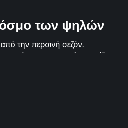
κόσμο των ψηλών
από την περσινή σεζόν.
ο αντίστοιχο περσινό παιχνίδι
 Φλιώνης έφτασε σε μία επίδοση
3 Λεπτά Aνάγνωσης