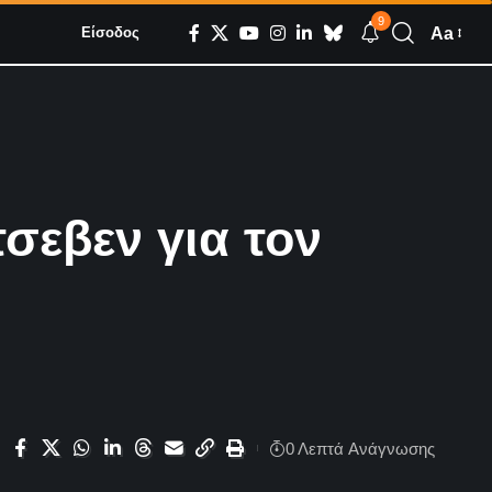
9
Aa
Είσοδος
σεβεν για τον
0 Λεπτά Aνάγνωσης