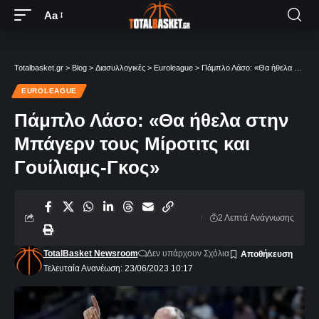
Aa
Totalbasket.gr
>
Blog
>
Διασυλλογικές
>
Euroleague
>
Πάμπλο Λάσο: «Θα ήθελα στην Μπάγερν τους Μίροτιτς και Γουίλιαμς-Γκος»
EUROLEAGUE
Πάμπλο Λάσο: «Θα ήθελα στην
Μπάγερν τους Μίροτιτς και
Γουίλιαμς-Γκος»
2 Λεπτά Aνάγνωσης
TotalBasket Newsroom
Δεν υπάρχουν Σχόλια
Τελευταία Ανανέωση: 23/06/2023 10:17