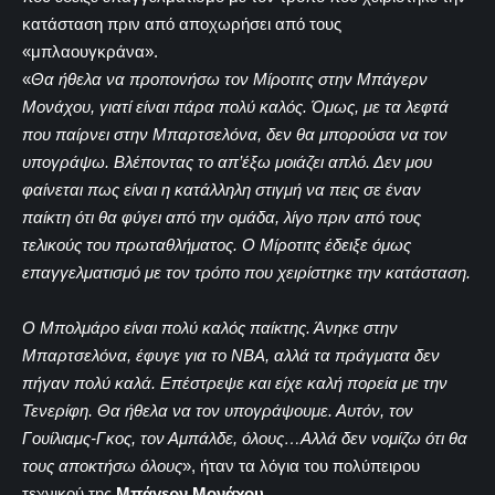
κατάσταση πριν από αποχωρήσει από τους
«μπλαουγκράνα».
«
Θα ήθελα να προπονήσω τον Μίροτιτς στην Μπάγερν
Μονάχου, γιατί είναι πάρα πολύ καλός. Όμως, με τα λεφτά
που παίρνει στην Μπαρτσελόνα, δεν θα μπορούσα να τον
υπογράψω. Βλέποντας το απ’έξω μοιάζει απλό. Δεν μου
φαίνεται πως είναι η κατάλληλη στιγμή να πεις σε έναν
παίκτη ότι θα φύγει από την ομάδα, λίγο πριν από τους
τελικούς του πρωταθλήματος. Ο Μίροτιτς έδειξε όμως
επαγγελματισμό με τον τρόπο που χειρίστηκε την κατάσταση.
Ο Μπολμάρο είναι πολύ καλός παίκτης. Άνηκε στην
Μπαρτσελόνα, έφυγε για το NBA, αλλά τα πράγματα δεν
πήγαν πολύ καλά. Επέστρεψε και είχε καλή πορεία με την
Τενερίφη. Θα ήθελα να τον υπογράψουμε. Αυτόν, τον
Γουίλιαμς-Γκος, τον Αμπάλδε, όλους…Αλλά δεν νομίζω ότι θα
τους αποκτήσω όλους
», ήταν τα λόγια του πολύπειρου
τεχνικού της
Μπάγερν Μονάχου
.