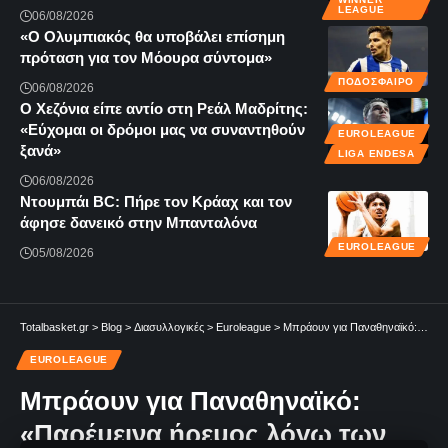
LEAGUE
06/08/2026
«Ο Ολυμπιακός θα υποβάλει επίσημη
πρόταση για τον Μόουρα σύντομα»
ΠΟΔΟΣΦΑΙΡΟ
06/08/2026
Ο Χεζόνια είπε αντίο στη Ρεάλ Μαδρίτης:
«Εύχομαι οι δρόμοι μας να συναντηθούν
EUROLEAGUE
ξανά»
LIGA ENDESA
06/08/2026
Ντουμπάι BC: Πήρε τον Κράαχ και τον
άφησε δανεικό στην Μπανταλόνα
EUROLEAGUE
05/08/2026
Totalbasket.gr
>
Blog
>
Διασυλλογικές
>
Euroleague
>
Μπράουν για Παναθηναϊκό: «Παρέμεινα ήρεμος λόγω των συμπαικτών μου – Δεν θύμωσα ούτε ύψωσα τη φωνή μου»
EUROLEAGUE
Μπράουν για Παναθηναϊκό:
«Παρέμεινα ήρεμος λόγω των