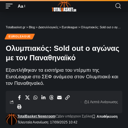
Aa
Totalbasket.gr
>
Blog
>
Διασυλλογικές
>
Euroleague
>
Ολυμπιακός: Sold out o αγώνας με τον Παναθηναϊκό
EUROLEAGUE
Ολυμπιακός: Sold out o αγώνας
με τον Παναθηναϊκό
Εξαντλήθηκαν τα εισιτήρια του ντέρμπι της
EuroLeague στο ΣΕΦ ανάμεσα στον Ολυμπιακό και
τον Παναθηναϊκό.
1 Λεπτά Aνάγνωσης
TotalBasket Newsroom
Δεν υπάρχουν Σχόλια
Τελευταία Ανανέωση: 17/09/2025 10:42