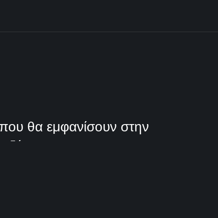
 που θα εμφανίσουν στην
ς ξένο.
1 Λεπτά Aνάγνωσης