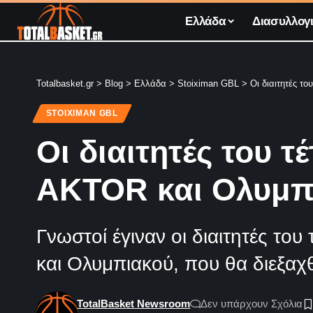
Ελλάδα
Διασυλλογι
Totalbasket.gr
>
Blog
>
Ελλάδα
>
Stoiximan GBL
>
Οι διαιτητές τ
STOIXIMAN GBL
Οι διαιτητές του 
AKTOR και Ολυμπ
Γνωστοί έγιναν οι διαιτητές τ
και Ολυμπιακού, που θα διεξαχθ
TotalBasket Newsroom
Δεν υπάρχουν Σχόλια