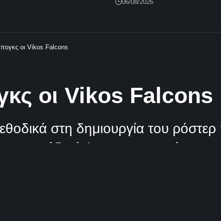
06/08/2026
πογκς οι Vikos Falcons
κς οι Vikos Falcons
εθοδικά στη δημιουργία του ρόστερ
BL και ήδη έκλεισαν τον πρώτο του
Κοινοποίηση