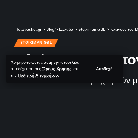
Totalbasket.gr
>
Blog
>
Ελλάδα
>
Stoiximan GBL
>
Κλείνουν τον Μ
STOIXIMAN GBL
Κλείνουν τον Μπογ
Χρησιμοποιώντας αυτή την ιστοσελίδα
αποδέχεσαι τους
Όρους Χρήσης
και
Αποδοχή
την
Πολιτική Απορρήτου
.
Οι Vikos Φalcons προχωρούν μ
παρθενική τους παρουσία στη G
TotalBasket Newsroom
Δεν υπάρχουν Σχόλια
Τελευταία Ανανέωση: 10/06/2026 13:48