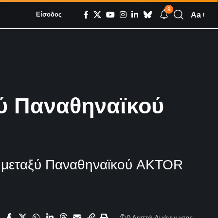
9
Aa
Είσοδος
αξύ Παναθηναϊκού
GBL μεταξύ Παναθηναϊκού AKTOR
0 Λεπτά Aνάγνωσης