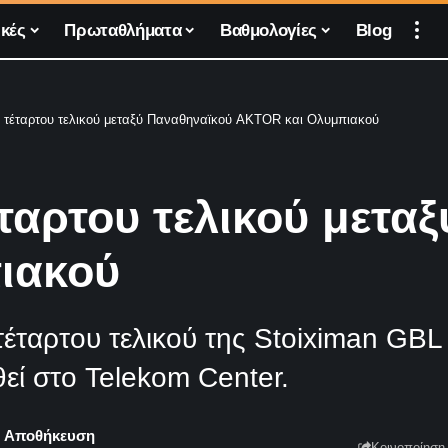
κές
Πρωταθλήματα
Βαθμολογίες
Blog
ου τέταρτου τελικού μεταξύ Παναθηναϊκού AKTOR και Ολυμπιακού
τέταρτου τελικού μετ
ιακού
ου τέταρτου τελικού της Stoiximan 
εί στο Telekom Center.
Κοινοποίηση