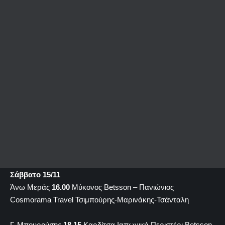
Σάββατο 15/11
Άνω Μεράς
16.00
Μύκονος Betsson – Πανιώνιος
Cosmorama Travel Τσιμπούρης-Μαρινάκης-Τσάνταλη
Γ. Μπουρούσης
18.15
Καρδίτσα Ιαπωνική-Περιστέρι Betsson