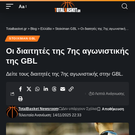
Aa
Totalbasket.gr
>
Blog
>
Ελλάδα
>
Stoiximan GBL
>
Οι διαιτητές της 7ης αγωνιστικής της GBL
STOIXIMAN GBL
Οι διαιτητές της 7ης αγωνιστικής
της GBL
Δείτε τους διαιτητές της 7ης αγωνιστικής στην GBL.
0 Λεπτά Aνάγνωσης
TotalBasket Newsroom
Δεν υπάρχουν Σχόλια
Τελευταία Ανανέωση: 14/11/2025 22:33