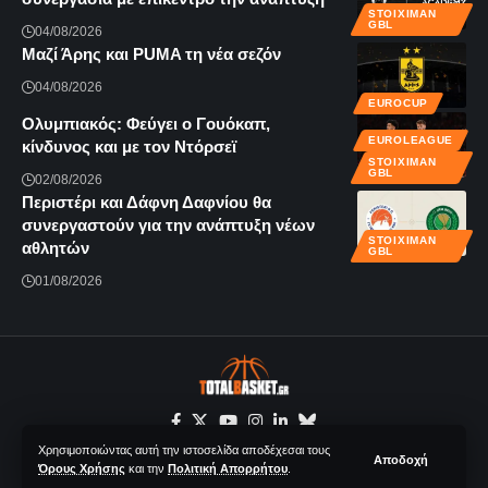
STOIXIMAN
GBL
04/08/2026
Μαζί Άρης και PUMA τη νέα σεζόν
04/08/2026
EUROCUP
Ολυμπιακός: Φεύγει ο Γουόκαπ,
EUROLEAGUE
κίνδυνος και με τον Ντόρσεϊ
STOIXIMAN
GBL
02/08/2026
Περιστέρι και Δάφνη Δαφνίου θα
συνεργαστούν για την ανάπτυξη νέων
STOIXIMAN
αθλητών
GBL
01/08/2026
Χρησιμοποιώντας αυτή την ιστοσελίδα αποδέχεσαι τους
Αποδοχή
Όρους Χρήσης
και την
Πολιτική Απορρήτου
.
© 2020-2026 Totalbasket.gr | All Rights Reserved