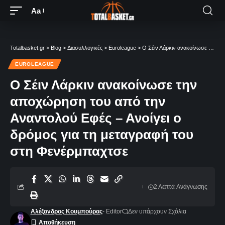
Aa
Totalbasket.gr
>
Blog
>
Διασυλλογικές
>
Euroleague
>
O Σέιν Λάρκιν ανακοίνωσε την αποχώρηση του από την Αναντολού Εφές – Ανοίγει ο δρόμος για τη μεταγραφή του στη Φενέρμπαχτσε
EUROLEAGUE
O Σέιν Λάρκιν ανακοίνωσε την
αποχώρηση του από την
Αναντολού Εφές – Ανοίγει ο
δρόμος για τη μεταγραφή του
στη Φενέρμπαχτσε
2 Λεπτά Aνάγνωσης
Αλέξανδρος Κουμπούρας
- Editor
Δεν υπάρχουν Σχόλια