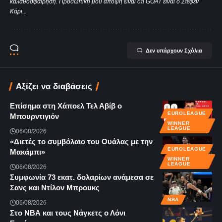
καλαθοσφαίρηση. Προσωπική μου άποψη είναι ότι GOAT είναι ο Στέφεν
Κάρι...
Δεν υπάρχουν Σχόλια
Αξίζει να διαβάσεις
Επίσημα στη Χάποελ Τελ Αβίβ ο
EUROLEAGUE
Μπουρντιγιόν
WINNER
LEAGUE
06/08/2026
«Διετές το συμβόλαιο του Ουάλας με την
EUROLEAGUE
Μακάμπι»
WINNER
LEAGUE
06/08/2026
Συμφωνία 73 εκατ. δολαρίων ανάμεσα σε
Σανς και Ντίλον Μπρουκς
NBA
06/08/2026
Στο ΝΒΑ και τους Νάγκετς ο Λόνι