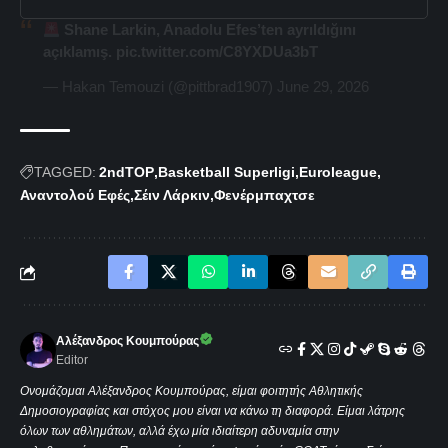
Shane Larkin, Anadolu Efes’ten ayrıldığını
açıklamış.
pic.twitter.com/C8YXDUa3bT
— Hakan Temouzi (@pittbrad1907)
June 29, 2026
TAGGED:
2ndTOP
Basketball Superligi
Euroleague
Αναντολού Εφές
Σέιν Λάρκιν
Φενέρμπαχτσε
Αλέξανδρος Κουμπούρας
Editor
Ονομάζομαι Αλέξανδρος Κουμπούρας, είμαι φοιτητής Αθλητικής
Δημοσιογραφίας και στόχος μου είναι να κάνω τη διαφορά. Είμαι λάτρης
όλων των αθλημάτων, αλλά έχω μία ιδιαίτερη αδυναμία στην