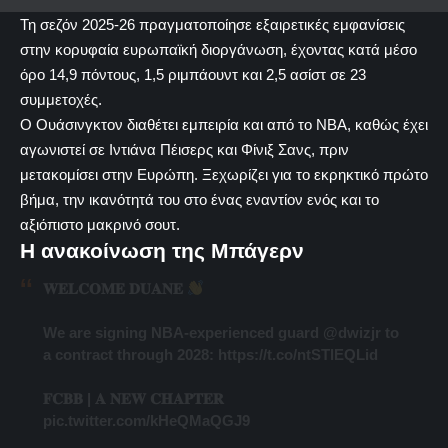
Τη σεζόν 2025-26 πραγματοποίησε εξαιρετικές εμφανίσεις
στην κορυφαία ευρωπαϊκή διοργάνωση, έχοντας κατά μέσο
όρο 14,9 πόντους, 1,5 ριμπάουντ και 2,5 ασίστ σε 23
συμμετοχές.
Ο Ουάσινγκτον διαθέτει εμπειρία και από το NBA, καθώς έχει
αγωνιστεί σε Ιντιάνα Πέισερς και Φίνιξ Σανς, πριν
μετακομίσει στην Ευρώπη. Ξεχωρίζει για το εκρηκτικό πρώτο
βήμα, την ικανότητά του στο ένας εναντίον ενός και το
αξιόπιστο μακρινό σουτ.
H ανακοίνωση της Μπάγερν
𝐖𝐄𝐋𝐂𝐎𝐌𝐄 𝐃𝐔𝐀𝐍𝐄
We are signing NBA-experienced guard
@dwizjr
to
a contract through 2028:
https://t.co/ntSTlEQLid
𝐅𝐂𝐁𝐁 | 𝐀 𝐍𝐄𝐖 𝐂𝐇𝐀𝐏𝐓𝐄𝐑
pic.twitter.com/kHeQMaQGJ9