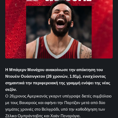
Η Μπάγερν Μονάχου ανακοίνωσε την απόκτηση του
Ντουέιν Ουάσινγκτον (26 χρονών, 1.91μ), ενισχύοντας
σημαντικά την περιφερειακή της γραμμή ενόψει της νέας
σεζόν.
Ο 26χρονος Αμερικανός γκαρντ υπέγραψε διετές συμβόλαιο
με τους Βαυαρούς και αφήνει την Παρτίζαν μετά από δύο
γεμάτες χρονιές στο Βελιγράδι, υπό την καθοδήγηση των
Ζέλικο Ομπράντοβιτς και Χοάν Πεναρόγια.