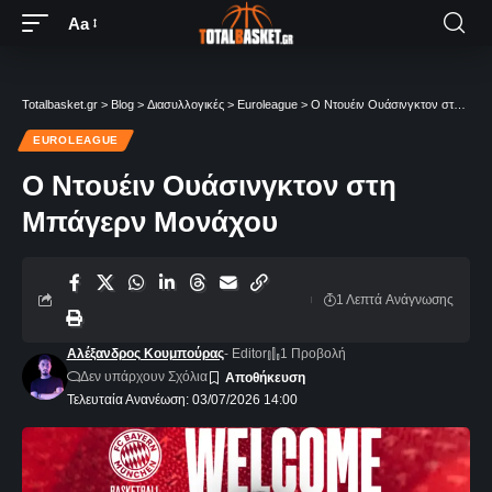
Aa
Totalbasket.gr
>
Blog
>
Διασυλλογικές
>
Euroleague
>
Ο Ντουέιν Ουάσινγκτον στη Μπάγερν Μονάχου
EUROLEAGUE
Ο Ντουέιν Ουάσινγκτον στη
Μπάγερν Μονάχου
1 Λεπτά Aνάγνωσης
Αλέξανδρος Κουμπούρας
- Editor
1 Προβολή
Δεν υπάρχουν Σχόλια
Τελευταία Ανανέωση: 03/07/2026 14:00