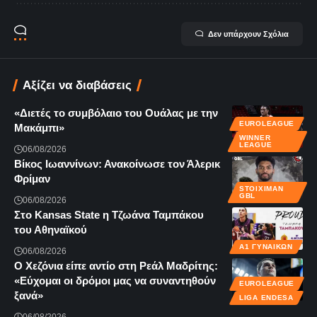
Δεν υπάρχουν Σχόλια
Αξίζει να διαβάσεις
«Διετές το συμβόλαιο του Ουάλας με την
EUROLEAGUE
Μακάμπι»
WINNER
LEAGUE
06/08/2026
Βίκος Ιωαννίνων: Ανακοίνωσε τον Άλερικ
Φρίμαν
STOIXIMAN
GBL
06/08/2026
Στο Kansas State η Τζωάνα Ταμπάκου
του Αθηναϊκού
Α1 ΓΥΝΑΙΚΏΝ
06/08/2026
Ο Χεζόνια είπε αντίο στη Ρεάλ Μαδρίτης:
«Εύχομαι οι δρόμοι μας να συναντηθούν
EUROLEAGUE
ξανά»
LIGA ENDESA
06/08/2026