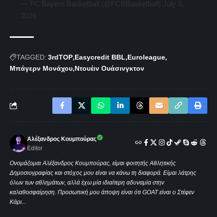
— FC Bayern Basketball (@FCBBasketball)
July 3,
2026
TAGGED:
3rdTOP
Easycredit BBL
Euroleague
Μπάγερν Μονάχου
Ντουέιν Ουάσινγκτον
Αλέξανδρος Κουμπούρας
Editor
Ονομάζομαι Αλέξανδρος Κουμπούρας, είμαι φοιτητής Αθλητικής
Δημοσιογραφίας και στόχος μου είναι να κάνω τη διαφορά. Είμαι λάτρης
όλων των αθλημάτων, αλλά έχω μία ιδιαίτερη αδυναμία στην
καλαθοσφαίρηση. Προσωπική μου άποψη είναι ότι GOAT είναι ο Στέφεν
Κάρι...