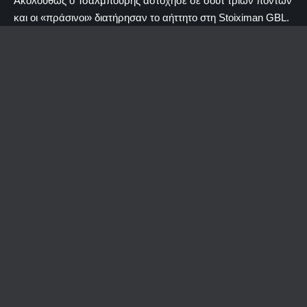
Ακολούθως ο Τσαλμπούρης αστόχησε σε σουτ τριών πόντων
και οι «πράσινοι» διατήρησαν το αήττητο στη Stoiximan GBL.