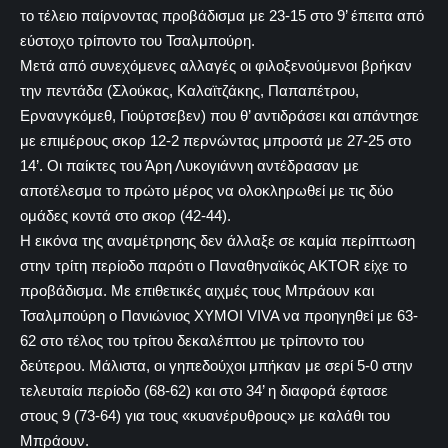
το τέλειο παίρνοντας προβάδισμα με 23-15 στο 9’ έπειτα από
εύστοχο τρίποντο του Τσαλμπούρη.
Μετά από συνεχόμενες αλλαγές οι φιλοξενούμενοι βρήκαν
την πεντάδα (Σλούκας, Καλαϊτζάκης, Παπαπέτρου,
Ερνανγκόμεθ, Γιούρτσεβεν) που θ’ αντιδράσει και απάντησε
με επιμέρους σκορ 12-2 περνώντας μπροστά με 27-25 στο
14’. Οι παίκτες του Άρη Λυκογιάννη αντέδρασαν με
αποτέλεσμα το πρώτο μέρος να ολοκληρωθεί με τις δύο
ομάδες κοντά στο σκορ (42-44).
H εικόνα της αναμέτρησης δεν άλλαξε σε καμία περίπτωση
στην τρίτη περίοδο παρότι ο Παναθηναϊκός ΑΚΤOR είχε το
προβάδισμα. Με επιθετικές αιχμές τους Μπράουν και
Τσαλμπούρη ο Πανιώνιος ΧΥΜΟΙ VIVA να προηγηθεί με 63-
62 στο τέλος του τρίτου δεκαλέπτου με τρίποντο του
δεύτερου. Μάλιστα, οι γηπεδούχοι μπήκαν με σερί 5-0 στην
τελευταία περίοδο (68-62) και στο 34’ η διαφορά έφτασε
στους 9 (73-64) για τους «κυανέρυθρους» με καλάθι του
Μπράουν.