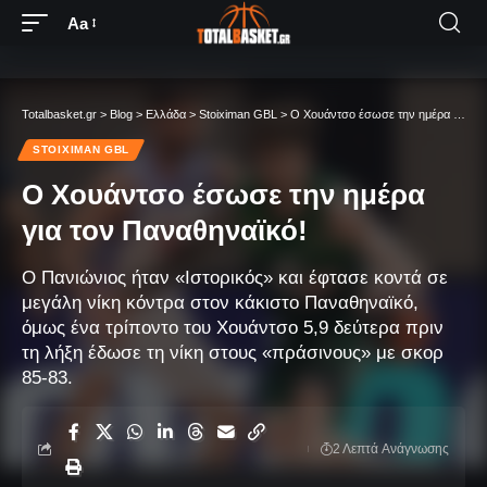
Aa
Totalbasket.gr
>
Blog
>
Ελλάδα
>
Stoiximan GBL
>
Ο Χουάντσο έσωσε την ημέρα για τον Παναθηναϊκό!
STOIXIMAN GBL
Ο Χουάντσο έσωσε την ημέρα
για τον Παναθηναϊκό!
Ο Πανιώνιος ήταν «Ιστορικός» και έφτασε κοντά σε
μεγάλη νίκη κόντρα στον κάκιστο Παναθηναϊκό,
όμως ένα τρίποντο του Χουάντσο 5,9 δεύτερα πριν
τη λήξη έδωσε τη νίκη στους «πράσινους» με σκορ
85-83.
2 Λεπτά Aνάγνωσης