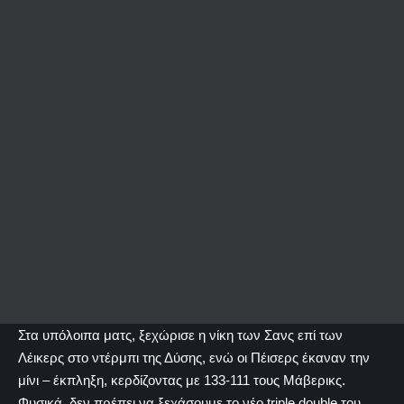
Στα υπόλοιπα ματς, ξεχώρισε η νίκη των Σανς επί των
Λέικερς στο ντέρμπι της Δύσης, ενώ οι Πέισερς έκαναν την
μίνι – έκπληξη, κερδίζοντας με 133-111 τους Μάβερικς.
Φυσικά, δεν πρέπει να ξεχάσουμε το νέο triple double του