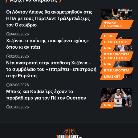
Οι Λόντον Λάιονς θα αναμετρηθούν στις
ΗΠΑ με τους Πόρτλαντ Τρέιλμπλέιζερς
ΦΙΛΙΚΆ
τον Οκτώβριο
ΠΑΙΧΝΊΔΙΑ
04/08/2026
BLOG
Χεζόνια: ο παίκτης που φέρνει «χάος»
EUROLEAGUE
όπου κι αν πάει
NBA
ΕΠΙΚΑΙΡΌΤΗΤΑ
02/08/2026
EUROLEAGUE
Νέα ανατροπή στην υπόθεση Χεζόνια –
NBA
το συμβόλαιο του «επιτρέπει» επιστροφή
ΕΠΙΚΑΙΡΌΤΗΤΑ
στην Ευρώπη
ΜΠΆΣΚΕΤ
02/08/2026
Μπακς και Καβαλίερς έχουν το
προβάδισμα για τον Πέιτον Ουότσον
NBA
01/08/2026