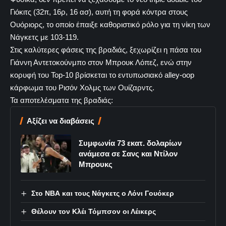
Γιόκιτς (32π, 16ρ, 16 ασ), αυτή τη φορά κόντρα στους
Ουόριορς, το οποίο έπαιξε καθοριστικό ρόλο για τη νίκη των
Νάγκετς με 103-119.
Στις καλύτερες φάσεις της βραδιάς, ξεχωρίζει η πάσα του
Γιάννη Αντετοκούνμπο στον Μπρουκ Λόπεζ, ενώ στην
κορυφή του Top-10 βρίσκεται το εντυπωσιακό alley-oop
κάρφωμα του Ρισόν Χολμς των Ουίζαρντς.
Τα αποτελέσματα της βραδιάς:
Αξίζει να διαβάσεις
Συμφωνία 73 εκατ. δολαρίων
ανάμεσα σε Σανς και Ντίλον
Μπρουκς
Στο ΝΒΑ και τους Νάγκετς ο Λόνι Γουόκερ
Θέλουν τον Κλέι Τόμπσον οι Λέικερς