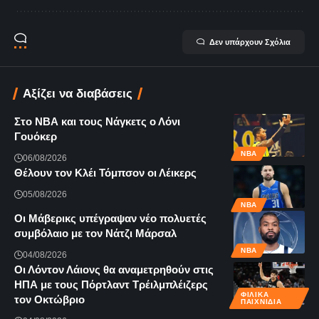
Δεν υπάρχουν Σχόλια
Αξίζει να διαβάσεις
Στο ΝΒΑ και τους Νάγκετς ο Λόνι
Γουόκερ
NBA
06/08/2026
Θέλουν τον Κλέι Τόμπσον οι Λέικερς
05/08/2026
NBA
Οι Μάβερικς υπέγραψαν νέο πολυετές
συμβόλαιο με τον Νάτζι Μάρσαλ
NBA
04/08/2026
Οι Λόντον Λάιονς θα αναμετρηθούν στις
ΗΠΑ με τους Πόρτλαντ Τρέιλμπλέιζερς
ΦΙΛΙΚΆ
τον Οκτώβριο
ΠΑΙΧΝΊΔΙΑ