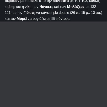
πέρασαν με το διπλό από την
Μινεσότα
με 101-103, καθώς
επίσης και η νίκη των
Νάγκετς
επί των
Μπλέιζερς
με 132-
121, με τον
Γιόκιτς
να κάνει triple double (26 π., 15 ρ., 10 ασ.)
και τον
Μάρεϊ
να οργιάζει με 55 πόντους.