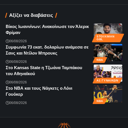
Αξίζει να διαβάσεις
Βίκος Ιωαννίνων: Ανακοίνωσε τον Άλερικ
Φρίμαν
STOIXIMAN
GBL
06/08/2026
Συμφωνία 73 εκατ. δολαρίων ανάμεσα σε
Σανς και Ντίλον Μπρουκς
NBA
06/08/2026
Στο Kansas State η Τζωάνα Ταμπάκου
του Αθηναϊκού
Α1 ΓΥΝΑΙΚΏΝ
06/08/2026
Στο ΝΒΑ και τους Νάγκετς ο Λόνι
Γουόκερ
NBA
06/08/2026