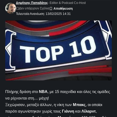
Δημήτρης Παπαδάτος
- Editor & Podcast Co-Host
Δεν υπάρχουν Σχόλια
Τελευταία Ανανέωση: 13/02/2025 14:31
Πλήρης δράση στο
NBA
, με 15 παιχνίδια και όλες τις ομάδες
να ρίχνονται στη… μάχη!
Ξεχώρισαν, μεταξύ άλλων, η νίκη των
Μπακς
, οι οποίοι
παρότι αγωνίστηκαν χωρίς τους
Γιάννη
και
Λίλαρντ
,