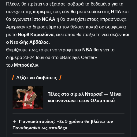
Πλέον, θα πρέπει να εξετάσει σοβαρά τα δεδομένα για τη
συνέχεια της καριέρας του, εάν θα μετακομίσει στις
ΗΠΑ
και
θα αγωνιστεί στο
NCAA
ή θα συνεχίσει στους «πρασίνους».
Αμερικανικά δημοσιεύματα τον θέλουν κοντά σε συμφωνία
με το
Νορθ
Καρολάινα
, εκεί όπου θα παίξει τη νέα σεζόν
και
ο Νεοκλής Αβδάλας
.
Θυμίζουμε πως το φετινό ντραφτ του
ΝΒΑ
θα γίνει το
διήμερο 23-24 Ιουνίου στο «Barclays Center»
του
Μπρούκλιν
.
Αξίζει να διαβάσεις
Τέλος στο σίριαλ Ντόρσεϊ — Μένει
και ανανεώνει στον Ολυμπιακό
Γιαννακόπουλος: «Σε 5 χρόνια θα βλέπω τον
Παναθηναϊκό ως οπαδός»