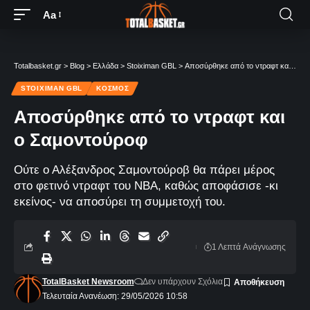
Aa
Totalbasket.gr
>
Blog
>
Ελλάδα
>
Stoiximan GBL
>
Αποσύρθηκε από το ντραφτ και ο Σαμοντούροφ
STOIXIMAN GBL
ΚΌΣΜΟΣ
Αποσύρθηκε από το ντραφτ και
ο Σαμοντούροφ
Ούτε ο Αλέξανδρος Σαμοντούροβ θα πάρει μέρος
στο φετινό ντραφτ του ΝΒΑ, καθώς αποφάσισε -κι
εκείνος- να αποσύρει τη συμμετοχή του.
1 Λεπτά Aνάγνωσης
TotalBasket Newsroom
Δεν υπάρχουν Σχόλια
Τελευταία Ανανέωση: 29/05/2026 10:58