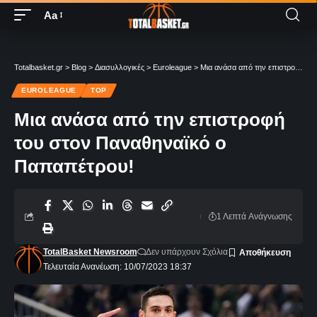
Aa
Totalbasket.gr
>
Blog
>
Διασυλλογικές
>
Euroleague
>
Μια ανάσα από την επιστροφή του στον Παναθηναϊκό ο Παπαπέτρου!
EUROLEAGUE
TOP
Μια ανάσα από την επιστροφή
του στον Παναθηναϊκό ο
Παπαπέτρου!
1 Λεπτά Aνάγνωσης
TotalBasket Newsroom
Δεν υπάρχουν Σχόλια
Τελευταία Ανανέωση: 10/07/2023 18:37