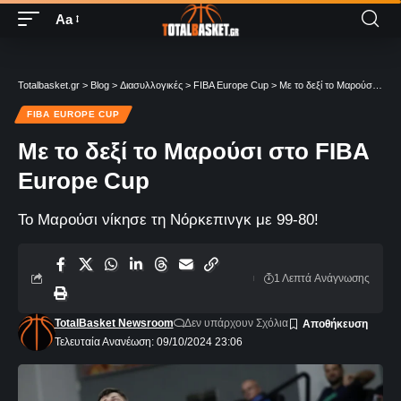
Aa
Totalbasket.gr
>
Blog
>
Διασυλλογικές
>
FIBA Europe Cup
>
Με το δεξί το Μαρούσι στο FIBA Europe Cup
FIBA EUROPE CUP
Με το δεξί το Μαρούσι στο FIBA
Europe Cup
Το Μαρούσι νίκησε τη Νόρκεπινγκ με 99-80!
1 Λεπτά Aνάγνωσης
TotalBasket Newsroom
Δεν υπάρχουν Σχόλια
Τελευταία Ανανέωση: 09/10/2024 23:06