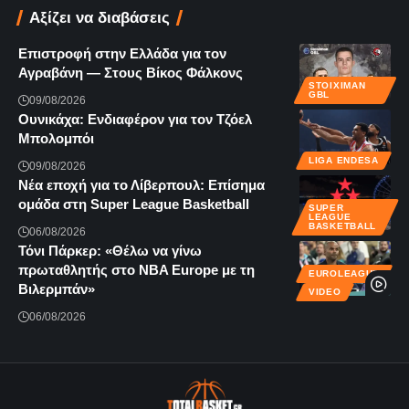
Αξίζει να διαβάσεις
Επιστροφή στην Ελλάδα για τον
Αγραβάνη — Στους Βίκος Φάλκονς
STOIXIMAN
GBL
09/08/2026
Ουνικάχα: Ενδιαφέρον για τον Τζόελ
Μπολομπόι
LIGA ENDESA
09/08/2026
Νέα εποχή για το Λίβερπουλ: Επίσημα
ομάδα στη Super League Basketball
SUPER
LEAGUE
BASKETBALL
06/08/2026
Τόνι Πάρκερ: «Θέλω να γίνω
πρωταθλητής στο NBA Europe με τη
EUROLEAGUE
Βιλερμπάν»
VIDEO
06/08/2026