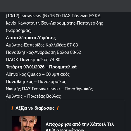
(10/12) Ιωαννίνων (Ν) 16.00
ΠΑΣ Γιάννινα-ΕΣΚΔ
Ιωνία
Κωνσταντινίδου-Λιαρομμάτης-Παπαγερίδης
(Καραδήμας)
Αποτελέσματα Α’ φάσης
Αμύντας-Εσπερίδες Καλλιθέας
87-83
Παναθλητικός-Ανόρθωση Βόλου
88-52
ΠΑΟΚ-Πανσερραϊκός
74-80
Τετάρτη 07/01/2026
–
Προημιτελικά
Αθηναϊκός Qualco – Ολυμπιακός
Παναθλητικός – Πανσερραϊκός
Νικητής ΠΑΣ Γιάννινα-Ιωνία – Παναθηναϊκός
Αμύντας – Πρωτέας Βούλας
Αξίζει να διαβάσεις
Αποχώρησε από την Χάποελ Τελ
Αβίβ ο Κουλέτσοφ