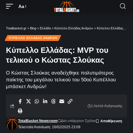
Aa
Totalbasket.gr
>
Blog
>
Ελλάδα
>
Κύπελλο Ελλάδας Ανδρών
>
Κύπελλο Ελλάδας: MVP του τελικού ο Κώστας Σλούκας
ΚΎΠΕΛΛΟ ΕΛΛΆΔΑΣ ΑΝΔΡΏΝ
Κύπελλο Ελλάδας: MVP του
τελικού ο Κώστας Σλούκας
Ο Κώστας Σλούκας αναδείχθηκε πολυτιμότερος
παίκτης του μεγάλου τελικού του 50ού Κυπέλλου
μπάσκετ Ανδρών!
1 Λεπτά Aνάγνωσης
TotalBasket Newsroom
Δεν υπάρχουν Σχόλια
Τελευταία Ανανέωση: 16/02/2025 23:09