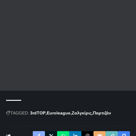
TAGGED:
3rdTOP
Euroleague
Ζαλγκίρις
Παρτιζάν