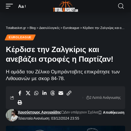
Aa
Totalbasket.gr
>
Blog
>
Διασυλλογικές
>
Euroleague
>
Κέρδισε την Ζαλγκίρις και ανεβάζει στροφές η Παρτίζαν!
EUROLEAGUE
Κέρδισε την Ζαλγκίρις και
ανεβάζει στροφές η Παρτίζαν!
Η ομάδα του Ζέλικο Ομπράντοβιτς επικράτησε των
Λιθουανών με σκορ 84-78.
2 Λεπτά Aνάγνωσης
Χρυσόστομος Αργυριάδης
Δεν υπάρχουν Σχόλια
Τελευταία Ανανέωση: 03/12/2024 23:55