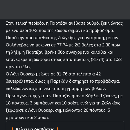
Στην τελική περίοδο, η Παρτιζάν ανέβασε ρυθμό, ξεκινώντας
με ένα σερί 10-3 που της έδωσε σημαντικό προβάδισμα.
Παρά την προσπάθεια της Ζαλγκίρις για ανατροπή, με τον
Ουλάνοβας να μειώνει σε 77-74 με 2/2 βολές στα 2:30 πριν
τη λήξη, η Παρτιζάν βρήκε δύο συνεχόμενα καλάθια και
επανέφερε τη διαφορά στους επτά πόντους (81-74) στο 1:33
πριν το τέλος.
Ο Λόνι Ουόκερ μείωσε σε 81-76 στα τελευταία 42
δευτερόλεπτα, όμως η Παρτιζάν διατήρησε το προβάδισμα,
«κλειδώνοντας» τη νίκη από τη γραμμή των βολών.
Πρωταγωνιστής για την Παρτιζάν ήταν ο Κάρλικ Τζόουνς, με
18 πόντους, 3 ριμπάουντ και 10 ασίστ, ενώ για τη Ζαλγκίρις
ξεχώρισε ο Λόνι Ουόκερ, σημειώνοντας 26 πόντους, 5
ριμπάουντ και 2 ασίστ.
Αξίζει να διαβάσεις