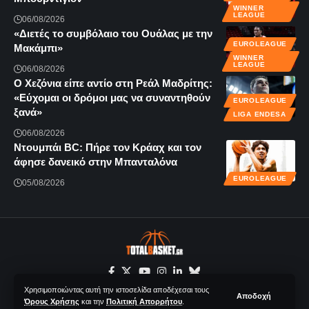
WINNER
LEAGUE
06/08/2026
«Διετές το συμβόλαιο του Ουάλας με την
EUROLEAGUE
Μακάμπι»
WINNER
LEAGUE
06/08/2026
Ο Χεζόνια είπε αντίο στη Ρεάλ Μαδρίτης:
«Εύχομαι οι δρόμοι μας να συναντηθούν
EUROLEAGUE
ξανά»
LIGA ENDESA
06/08/2026
Ντουμπάι BC: Πήρε τον Κράαχ και τον
άφησε δανεικό στην Μπανταλόνα
EUROLEAGUE
05/08/2026
Χρησιμοποιώντας αυτή την ιστοσελίδα αποδέχεσαι τους
Αποδοχή
Όρους Χρήσης
και την
Πολιτική Απορρήτου
.
© 2020-2026 Totalbasket.gr | All Rights Reserved