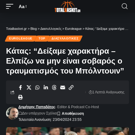
Aa
Totalbasket.gr
>
Blog
>
Διασυλλογικές
>
Euroleague
>
Κάτας: “Δείξαμε χαρακτήρα – Ελπίζω να μην είναι σοβαρός ο τραυματισμός του Μπόλντουιν”
EUROLEAGUE
TOP
ΔΙΑΣΥΛΛΟΓΙΚΈΣ
Κάτας: “Δείξαμε χαρακτήρα –
Ελπίζω να μην είναι σοβαρός ο
τραυματισμός του Μπόλντουιν”
1 Λεπτά Aνάγνωσης
Δημήτρης Παπαδάτος
- Editor & Podcast Co-Host
Δεν υπάρχουν Σχόλια
Τελευταία Ανανέωση: 23/04/2024 23:55