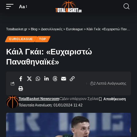
Aa
Totalbasket.gr
>
Blog
>
Διασυλλογικές
>
Euroleague
>
Κάιλ Γκάι: «Ευχαριστώ Παναθηναϊκέ»
EUROLEAGUE
TOP
Κάιλ Γκάι: «Ευχαριστώ
Παναθηναϊκέ»
2 Λεπτά Aνάγνωσης
TotalBasket Newsroom
Δεν υπάρχουν Σχόλια
Τελευταία Ανανέωση: 01/01/2024 11:42