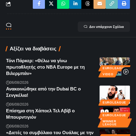
Δεν υπάρχουν Σχόλια
Αξίζει να διαβάσεις
Τόνι Πάρκερ: «Θέλω να γίνω
πρωταθλητής στο NBA Europe με τη
EUROLEAGUE
Βιλερμπάν»
VIDEO
06/08/2026
Ανακοινώθηκε από την Dubai BC ο
Σενγκέλια!
EUROLEAGUE
06/08/2026
Επίσημα στη Χάποελ Τελ Αβίβ ο
EUROLEAGUE
Μπουρντιγιόν
WINNER
LEAGUE
06/08/2026
«Διετές το συμβόλαιο του Ουάλας με την