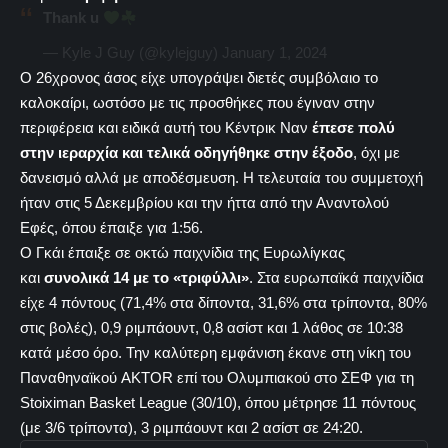
Thank u
— Kyle J Guy (@kylejguy)
January 1, 2024
Ο 26χρονος άσος είχε υπογράψει διετές συμβόλαιο το
καλοκαίρι, ωστόσο με τις προσθήκες που έγιναν στην
περιφέρεια και ειδικά αυτή του Κέντρικ Ναν
έπεσε πολύ
στην ιεραρχία και τελικά οδηγήθηκε στην έξοδο
, όχι με
δανεισμό αλλά με αποδέσμευση. Η τελευταία του συμμετοχή
ήταν στις 5 Δεκεμβρίου και την ήττα από την Αναντολού
Εφές, όπου έπαιξε για 1:56.
Ο Γκάι έπαιξε σε οκτώ παιχνίδια της Ευρωλίγκας
και
συνολικά 14 με το «τριφύλλι»
. Στα ευρωπαϊκά παιχνίδια
είχε 4 πόντους (71,4% στα δίποντα, 31,6% στα τρίποντα, 80%
στις βολές), 0,9 ριμπάουντ, 0,8 ασίστ και 1 λάθος σε 10:38
κατά μέσο όρο. Την καλύτερη εμφάνιση έκανε στη νίκη του
Παναθηναϊκού AKTOR επί του Ολυμπιακού στο ΣΕΦ για τη
Stoiximan Basket League (30/10), όπου μέτρησε 11 πόντους
(με 3/6 τρίποντα), 3 ριμπάουντ και 2 ασίστ σε 24:20.