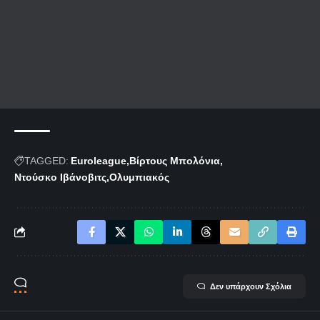
TAGGED:
Euroleague
Βίρτους Μπολόνια
Ντούσκο Ιβάνοβιτς
Ολυμπιακός
Δεν υπάρχουν Σχόλια