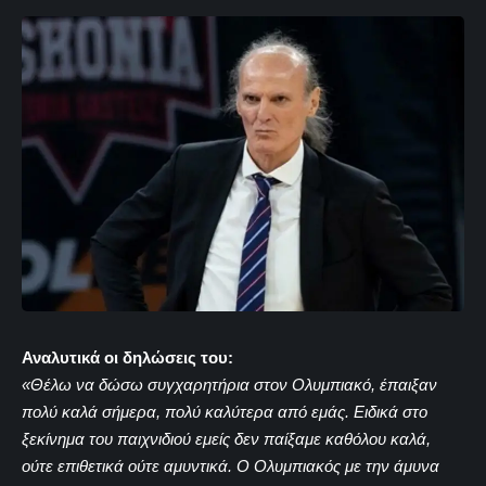
Αναλυτικά οι δηλώσεις του:
«Θέλω να δώσω συγχαρητήρια στον Ολυμπιακό, έπαιξαν
πολύ καλά σήμερα, πολύ καλύτερα από εμάς. Ειδικά στο
ξεκίνημα του παιχνιδιού εμείς δεν παίξαμε καθόλου καλά,
ούτε επιθετικά ούτε αμυντικά. Ο Ολυμπιακός με την άμυνα