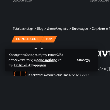
06/08/2026
06/08/2026
Totalbasket.gr
>
Blog
>
Διασυλλογικές
>
Euroleague
>
Στη λίστα ο
EUROLEAGUE
TOP
Στη λίστα ο Γκρα
Χρησιμοποιώντας αυτή την ιστοσελίδα
αποδέχεσαι τους
Όρους Χρήσης
και
Αποδοχή
την
Πολιτική Απορρήτου
.
TotalBasket Newsroom
Δεν υπάρχουν Σχόλια
Τελευταία Ανανέωση: 04/07/2023 22:09