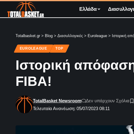
Ελλάδα
Διασυλλογι
Totalbasket.gr
>
Blog
>
Διασυλλογικές
>
Euroleague
>
Ιστορική απ
EUROLEAGUE
TOP
Ιστορική απόφαση
FIBA!
TotalBasket Newsroom
Δεν υπάρχουν Σχόλια
Τελευταία Ανανέωση: 05/07/2023 08:11