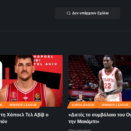
Δεν υπάρχουν Σχόλια
UE
WINNER LEAGUE
EUROLEAGUE
WINNER LEAGUE
τη Χάποελ Τελ Αβίβ ο
«Διετές το συμβόλαιο του Ο
ιόν
την Μακάμπι»