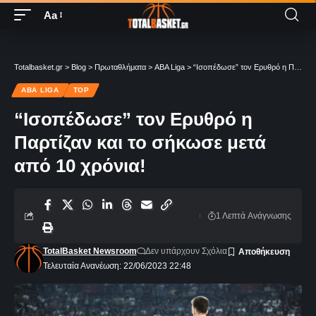
Aa
Totalbasket.gr
>
Blog
>
Πρωταθλήματα
>
ABA Liga
>
“Ισοπέδωσε” τον Ερυθρό η Παρτίζαν και το σήκωσε μετά από 10 χρόνια!
ABA LIGA
TOP
“Ισοπέδωσε” τον Ερυθρό η
Παρτίζαν και το σήκωσε μετά
από 10 χρόνια!
1 Λεπτά Aνάγνωσης
TotalBasket Newsroom
Δεν υπάρχουν Σχόλια
Τελευταία Ανανέωση: 22/06/2023 22:48