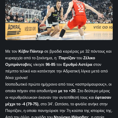
Με τον
Κέβιν Πάντερ
σε βραδιά καριέρας με 32 πόντους και
κυριαρχία από το ξεκίνημα, η ΄
Παρτίζαν
του
Ζέλικο
Ομπράντοβιτς
νίκησε
96-85
τον
Ερυθρό Αστέρα
στον
πέμπτο τελικό και κατέκτησε την Αδριατική λίγκα μετά από
δέκα χρόνια!
Ισοπεδωτικό πρώτο ημίχρονο από τους «ασπρόμαυρους», οι
οποίοι πήγαν στα αποδυτήρια
με το +20
. Στο δεύτερο μέρος
οι «ερυθρόλευκοι» έκαναν την αντεπίθεσή τους και
έφτασαν
μέχρι το -4 (79-75)
, στο 34’. Ωστόσο, το φινάλε ανήκε στην
Παρτίζαν, η οποία πανηγύρισε την 7η κούπα της ιστορίας της.
Από την άλλη, η ομάδα του
Ντούσκο Ιβάνοβιτς
, η οποία