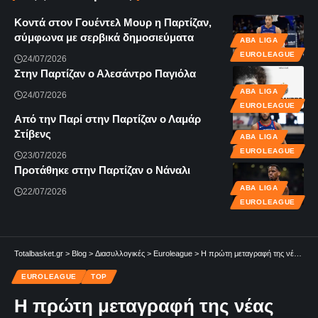
Κοντά στον Γουέντελ Μουρ η Παρτίζαν,
σύμφωνα με σερβικά δημοσιεύματα
ABA LIGA
EUROLEAGUE
24/07/2026
Στην Παρτίζαν ο Αλεσάντρο Παγιόλα
ABA LIGA
24/07/2026
EUROLEAGUE
Από την Παρί στην Παρτίζαν ο Λαμάρ
Στίβενς
ABA LIGA
EUROLEAGUE
23/07/2026
Προτάθηκε στην Παρτίζαν ο Νάναλι
ABA LIGA
22/07/2026
EUROLEAGUE
Totalbasket.gr
>
Blog
>
Διασυλλογικές
>
Euroleague
>
Η πρώτη μεταγραφή της νέας εποχής: Στα πράσινα ο Αντετοκούνμπο!
EUROLEAGUE
TOP
Η πρώτη μεταγραφή της νέας