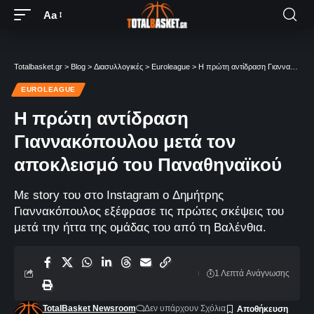
Aa
Totalbasket.gr
>
Blog
>
Διασυλλογικές
>
Euroleague
>
Η πρώτη αντίδραση Γιαννακόπουλου μετά τον αποκλεισμό του Παναθηναϊκού
EUROLEAGUE
Η πρώτη αντίδραση
Γιαννακόπουλου μετά τον
αποκλεισμό του Παναθηναϊκού
Με story του στο Instagram o Δημήτρης
Γιαννακόπουλος εξέφρασε τις πρώτες σκέψεις του
μετά την ήττα της ομάδας του από τη Βαλένθια.
1 Λεπτά Aνάγνωσης
TotalBasket Newsroom
Δεν υπάρχουν Σχόλια