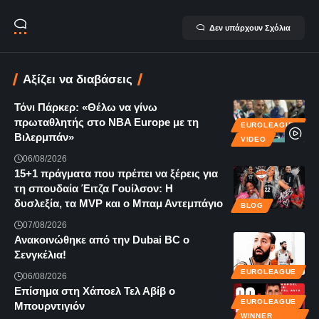
Δεν υπάρχουν Σχόλια
Αξίζει να διαβάσεις
Τόνι Πάρκερ: «Θέλω να γίνω
πρωταθλητής στο NBA Europe με τη
EUROLEAGUE
Βιλερμπάν»
VIDEO
06/08/2026
15+1 πράγματα που πρέπει να ξέρεις για
τη σπουδαία Έιτζα Γουίλσον: Η
δυσλεξία, τα MVP και ο Μπαμ Αντεμπάγιο
BLOG
07/08/2026
Ανακοινώθηκε από την Dubai BC ο
Σενγκέλια!
EUROLEAGUE
06/08/2026
Επίσημα στη Χάποελ Τελ Αβίβ ο
EUROLEAGUE
Μπουρντιγιόν
WINNER