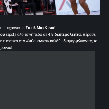
ου ημιχρόνου ο
Σακίλ ΜακΚίσικ
!
κού
έτρεξε όλο το γήπεδο σε
4,8 δευτερόλεπτα
, πέρασε
ε εμφατικά στο «λιθουανικό» καλάθι, διαμορφώνοντας το
χρόνου!