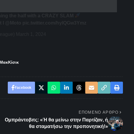
hing the half with a CRAZY SLAM
t
I
@Moto
pic.twitter.com/hyIQGw3Ymz
League)
March 1, 2024
 ΜακΚίσικ
Facebook
ΕΠΌΜΕΝΟ ΆΡΘΡΟ
Ομπράντοβιτς: «Ή θα μείνω στην Παρτίζαν, ή
θα σταματήσω την προπονητική!»