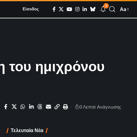
9
Aa
Είσοδος
η του ημιχρόνου
0 Λεπτά Aνάγνωσης
Τελευταία Νέα