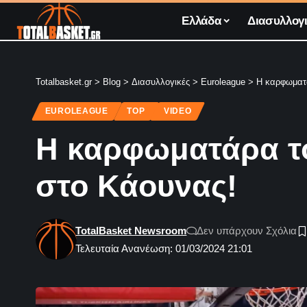
Ελλάδα
Διασυλλογι
Totalbasket.gr
>
Blog
>
Διασυλλογικές
>
Euroleague
>
Η καρφωματά
EUROLEAGUE
TOP
VIDEO
Η καρφωματάρα το
στο Κάουνας!
TotalBasket Newsroom
Δεν υπάρχουν Σχόλια
Τελευταία Ανανέωση: 01/03/2024 21:01