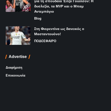
για τη σπουδαία Έιτζα Γουίλσον: Η
δυσλεξία, τα MVP και ο Μπαμ
Αντεμπάγιο
Blog
Στη Φιορεντίνα ως δανεικός ο
Μασταντουόνο!
ΠΟΔΟΣΦΑΙΡΟ
Advertise
Διαφήμιση
Επικοινωνία