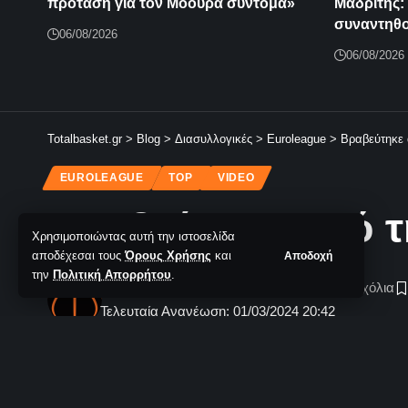
πρόταση για τον Μόουρα σύντομα»
Μαδρίτης: 
συναντηθο
06/08/2026
06/08/2026
Totalbasket.gr
>
Blog
>
Διασυλλογικές
>
Euroleague
>
Βραβεύτηκε 
EUROLEAGUE
TOP
VIDEO
Βραβεύτηκε από τη
Χρησιμοποιώντας αυτή την ιστοσελίδα
αποδέχεσαι τους
Όρους Χρήσης
και
Αποδοχή
την
Πολιτική Απορρήτου
.
TotalBasket Newsroom
Δεν υπάρχουν Σχόλια
Τελευταία Ανανέωση: 01/03/2024 20:42