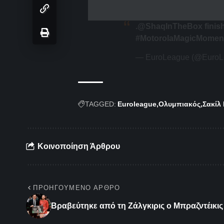
.
@ShaqInTheBox
finis
#MotorolaMagicMomen
— EuroLeague (@Euro
TAGGED:
Euroleague
Ολυμπιακός
Σακίλ
Κοινοποίηση Άρθρου
ΠΡΟΗΓΟΎΜΕΝΟ ΆΡΘΡΟ
Βραβεύτηκε από τη Ζάλγκιρις ο Μπραζντέικις