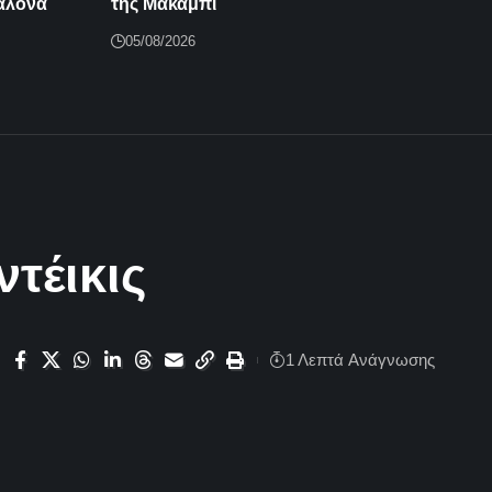
αλόνα
της Μακάμπι
05/08/2026
τέικις
1 Λεπτά Aνάγνωσης