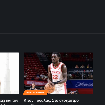
EUROLEAGUE
αχ και τον
Κίτον Γουάλας: Στο στόχαστρο