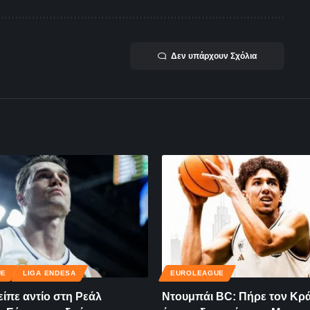
Δεν υπάρχουν Σχόλια
UE
LIGA ENDESA
EUROLEAGUE
είπε αντίο στη Ρεάλ
Ντουμπάι BC: Πήρε τον Κρά