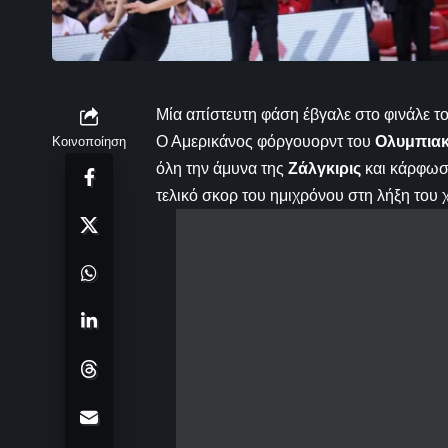
Μία απίστευτη φάση έβγαλε στο φινάλε τ
Ο Αμερικάνος φόργουορντ του
Ολυμπια
Κοινοποίηση
όλη την άμυνα της
Ζάλγκιρις
και κάρφωσ
τελικό σκορ του ημιχρόνου στη λήξη του 