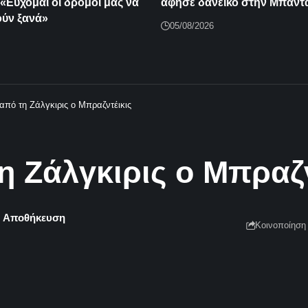
«Εύχομαι οι δρόμοι μας να
άφησε δανεικό στην Μπαντ
ύν ξανά»
05/08/2026
από τη Ζάλγκιρις ο Μπραζντέικις
 Ζάλγκιρις ο Μπραζν
Κοινοποίηση