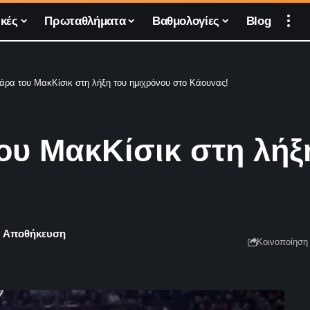
κές
Πρωταθλήματα
Βαθμολογίες
Blog
ρα του ΜακΚίσικ στη λήξη του ημιχρόνου στο Κάουνας!
υ ΜακΚίσικ στη λήξ
Κοινοποίηση