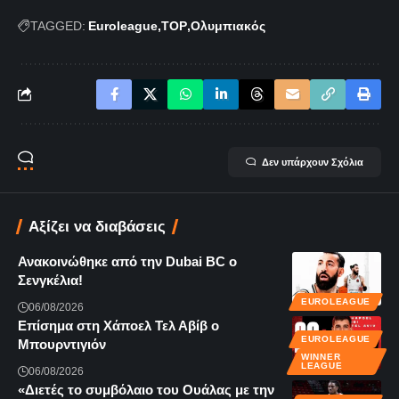
TAGGED:
Euroleague
TOP
Ολυμπιακός
Δεν υπάρχουν Σχόλια
Αξίζει να διαβάσεις
Ανακοινώθηκε από την Dubai BC ο
Σενγκέλια!
EUROLEAGUE
06/08/2026
Επίσημα στη Χάποελ Τελ Αβίβ ο
EUROLEAGUE
Μπουρντιγιόν
WINNER
LEAGUE
06/08/2026
«Διετές το συμβόλαιο του Ουάλας με την