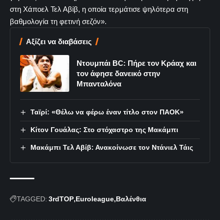
στη Χάποελ Τελ Αβίβ, η οποία τερμάτισε ψηλότερα στη
βαθμολογία τη φετινή σεζόν».
Αξίζει να διαβάσεις
Ντουμπάι BC: Πήρε τον Κράαχ και
τον άφησε δανεικό στην
Μπανταλόνα
Ταϊρί: «Θέλω να φέρω έναν τίτλο στον ΠΑΟΚ»
Κίτον Γουάλας: Στο στόχαστρο της Μακάμπι
Μακάμπι Τελ Αβίβ: Ανακοίνωσε τον Ντάνιελ Τάις
TAGGED:
3rdTOP
Euroleague
Βαλένθια