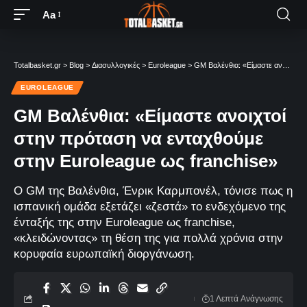
Aa
Totalbasket.gr
>
Blog
>
Διασυλλογικές
>
Euroleague
>
GM Βαλένθια: «Είμαστε ανοιχτοί στην πρόταση να ενταχθούμε στην Euroleague ως franchise»
EUROLEAGUE
GM Βαλένθια: «Είμαστε ανοιχτοί
στην πρόταση να ενταχθούμε
στην Euroleague ως franchise»
Ο GM της Βαλένθια, Ένρικ Καρμπονέλ, τόνισε πως η
ισπανική ομάδα εξετάζει «ζεστά» το ενδεχόμενο της
ένταξής της στην Euroleague ως franchise,
«κλειδώνοντας» τη θέση της για πολλά χρόνια στην
κορυφαία ευρωπαϊκή διοργάνωση.
1 Λεπτά Aνάγνωσης