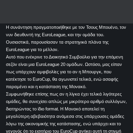
Η συνάντηση πραγματοποιήθηκε με τον Τσους Μπουένο, τον
νυν διευθυντή της EuroLeague, και την ομάδα του.
Ουσιαστικά, παρουσίασαν τα στρατηγικά πλάνα της
EuroLeague για το μέλλον.
Αυτό που ενέκρινε το Διοικητικό Συμβούλιο για την επόμενη
σεζόν είναι μια EuroLeague 20 ομάδων. Ωστόσο, μας είπαν
πως υπάρχουν αμφιβολίες για το αν η Μπουργκ, που
κατέκτησε το EuroCup, θα αγωνιστεί τελικά, ενώ ασαφής
παραμένει και η κατάσταση της Μονακό.
Συμφωνήθηκε επίσης πως αν η λίγκα έχει τελικά λιγότερες
ομάδες, θα συνεχίσει απλώς με μικρότερο αριθμό συλλόγων,
διατηρώντας το ίδιο format. Η Μονακό αποτελεί τη
μεγαλύτερη αβεβαιότητα ανάμεσα στις υπάρχουσες ομάδες
λόγω της οικονομικής της κατάστασης, ενώ υπάρχει και το
γεγονός ότι το εισιτήριο του EuroCup ανήκει αυτή τη στιγμή