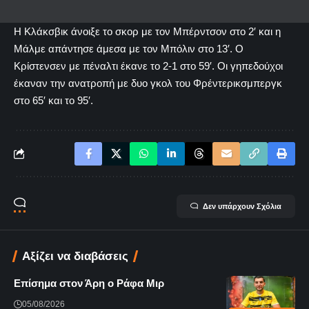
Η Κλάκσβικ άνοιξε το σκορ με τον Μπέρντσον στο 2′ και η
Μάλμε απάντησε άμεσα με τον Μπόλιν στο 13′. Ο
Κρίστενσεν με πέναλτι έκανε το 2-1 στο 59′. Οι γηπεδούχοι
έκαναν την ανατροπή με δυο γκολ του Φρέντερικσμπεργκ
στο 65′ και το 95′.
Δεν υπάρχουν Σχόλια
Αξίζει να διαβάσεις
Επίσημα στον Άρη ο Ράφα Μιρ
05/08/2026