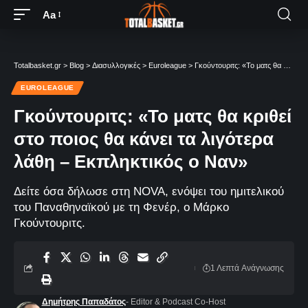
Aa
Totalbasket.gr
>
Blog
>
Διασυλλογικές
>
Euroleague
>
Γκούντουριτς: «Το ματς θα κριθεί στο ποιος θα κάνει τα λιγότερα λάθη – Εκπληκτικός ο Ναν»
EUROLEAGUE
Γκούντουριτς: «Το ματς θα κριθεί
στο ποιος θα κάνει τα λιγότερα
λάθη – Εκπληκτικός ο Ναν»
Δείτε όσα δήλωσε στη NOVA, ενόψει του ημιτελικού
του Παναθηναϊκού με τη Φενέρ, ο Μάρκο
Γκούντουριτς.
1 Λεπτά Aνάγνωσης
Δημήτρης Παπαδάτος
- Editor & Podcast Co-Host