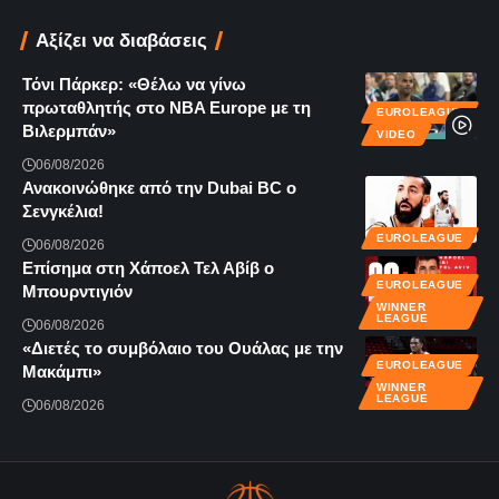
Αξίζει να διαβάσεις
Τόνι Πάρκερ: «Θέλω να γίνω
πρωταθλητής στο NBA Europe με τη
EUROLEAGUE
Βιλερμπάν»
VIDEO
06/08/2026
Ανακοινώθηκε από την Dubai BC ο
Σενγκέλια!
EUROLEAGUE
06/08/2026
Επίσημα στη Χάποελ Τελ Αβίβ ο
EUROLEAGUE
Μπουρντιγιόν
WINNER
LEAGUE
06/08/2026
«Διετές το συμβόλαιο του Ουάλας με την
EUROLEAGUE
Μακάμπι»
WINNER
LEAGUE
06/08/2026