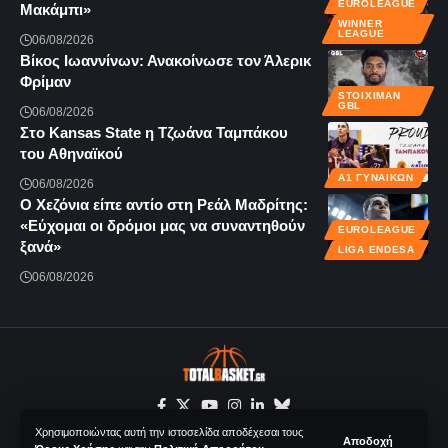
EUROLEAGUE
Μακάμπι»
WINNER
LEAGUE
06/08/2026
Βίκος Ιωαννίνων: Ανακοίνωσε τον Άλερικ
Φρίμαν
STOIXIMAN
GBL
06/08/2026
Στο Kansas State η Τζωάνα Ταμπάκου
του Αθηναϊκού
Α1 ΓΥΝΑΙΚΏΝ
06/08/2026
Ο Χεζόνια είπε αντίο στη Ρεάλ Μαδρίτης:
«Εύχομαι οι δρόμοι μας να συναντηθούν
EUROLEAGUE
ξανά»
LIGA ENDESA
06/08/2026
Χρησιμοποιώντας αυτή την ιστοσελίδα αποδέχεσαι τους
Αποδοχή