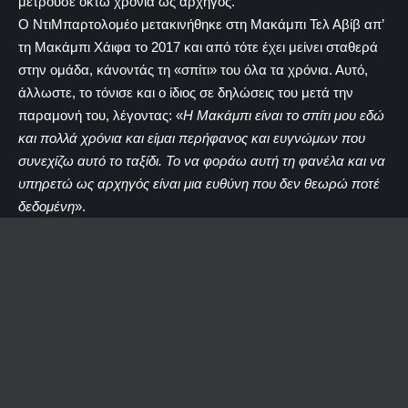
μετρούσε οκτώ χρόνια ως αρχηγός.
Ο ΝτιΜπαρτολομέο μετακινήθηκε στη Μακάμπι Τελ Αβίβ απ’
τη Μακάμπι Χάιφα το 2017 και από τότε έχει μείνει σταθερά
στην ομάδα, κάνοντάς τη «σπίτι» του όλα τα χρόνια. Αυτό,
άλλωστε, το τόνισε και ο ίδιος σε δηλώσεις του μετά την
παραμονή του, λέγοντας: «
Η Μακάμπι είναι το σπίτι μου εδώ
και πολλά χρόνια και είμαι περήφανος και ευγνώμων που
συνεχίζω αυτό το ταξίδι. Το να φοράω αυτή τη φανέλα και να
υπηρετώ ως αρχηγός είναι μια ευθύνη που δεν θεωρώ ποτέ
δεδομένη
».