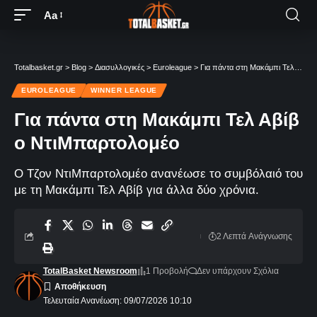
Aa
Totalbasket.gr
>
Blog
>
Διασυλλογικές
>
Euroleague
>
Για πάντα στη Μακάμπι Τελ Αβίβ ο ΝτιΜπαρτολομέο
EUROLEAGUE
WINNER LEAGUE
Για πάντα στη Μακάμπι Τελ Αβίβ
ο ΝτιΜπαρτολομέο
Ο Τζον ΝτιΜπαρτολομέο ανανέωσε το συμβόλαιό του
με τη Μακάμπι Τελ Αβίβ για άλλα δύο χρόνια.
2 Λεπτά Aνάγνωσης
TotalBasket Newsroom
1 Προβολή
Δεν υπάρχουν Σχόλια
Τελευταία Ανανέωση: 09/07/2026 10:10