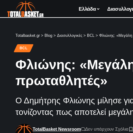
Ελλάδα
Διασυλλογι
Totalbasket.gr
>
Blog
>
Διασυλλογικές
>
BCL
>
Φλιώνης: «Μεγάλη 
BCL
Φλιώνης: «Μεγάλη
πρωταθλητές»
Ο Δημήτρης Φλιώνης μίλησε για
τονίζοντας πως αποτελεί μεγάλ
TotalBasket Newsroom
Δεν υπάρχουν Σχόλια