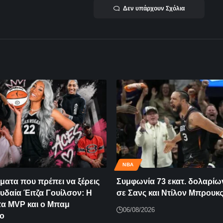
Δεν υπάρχουν Σχόλια
NBA
ματα που πρέπει να ξέρεις
Συμφωνία 73 εκατ. δολαρί
υδαία Έιτζα Γουίλσον: Η
σε Σανς και Ντίλον Μπρουκ
 τα MVP και ο Μπαμ
06/08/2026
ο