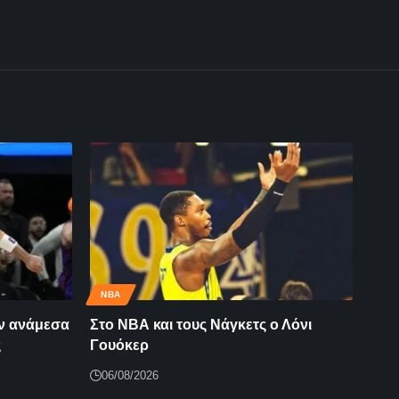
NBA
ων ανάμεσα
Στο ΝΒΑ και τους Νάγκετς ο Λόνι
ς
Γουόκερ
06/08/2026