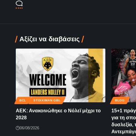
Αξίζει να διαβάσεις
BCL
STOIXIMAN GBL
BLOG
ΑΕΚ: Ανακοινώθηκε ο Νόλεϊ μέχρι το
15+1 πράγ
2028
για τη σπο
δυσλεξία,
06/08/2026
Αντεμπάγι