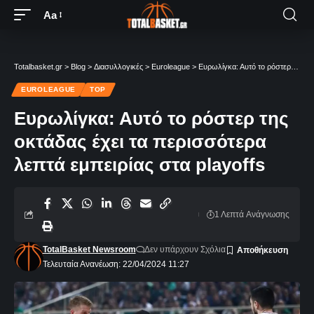
Aa
Totalbasket.gr
>
Blog
>
Διασυλλογικές
>
Euroleague
>
Ευρωλίγκα: Αυτό το ρόστερ της οκτάδας έχει τα περισσότερα λεπτά εμπειρίας στα playoffs
EUROLEAGUE
TOP
Ευρωλίγκα: Αυτό το ρόστερ της
οκτάδας έχει τα περισσότερα
λεπτά εμπειρίας στα playoffs
1 Λεπτά Aνάγνωσης
TotalBasket Newsroom
Δεν υπάρχουν Σχόλια
Τελευταία Ανανέωση: 22/04/2024 11:27