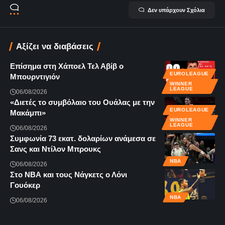
Δεν υπάρχουν Σχόλια
Αξίζει να διαβάσεις
Επίσημα στη Χάποελ Τελ Αβίβ ο
EUROLEAGUE
Μπουρντιγιόν
WINNER
LEAGUE
06/08/2026
«Διετές το συμβόλαιο του Ουάλας με την
EUROLEAGUE
Μακάμπι»
WINNER
LEAGUE
06/08/2026
Συμφωνία 73 εκατ. δολαρίων ανάμεσα σε
Σανς και Ντίλον Μπρουκς
NBA
06/08/2026
Στο ΝΒΑ και τους Νάγκετς ο Λόνι
Γουόκερ
NBA
06/08/2026