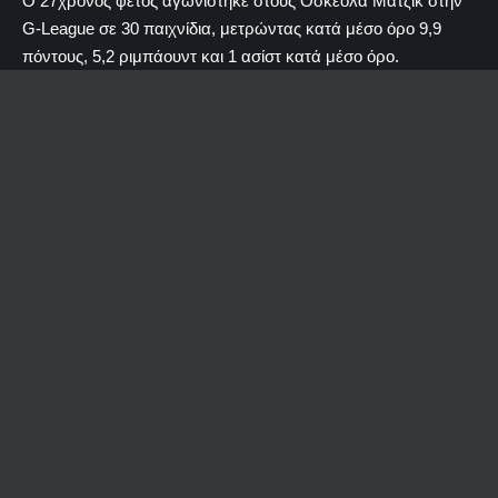
O 27χρονος φέτος αγωνίστηκε στους Οσκεόλα Μάτζικ στην
G-League σε 30 παιχνίδια, μετρώντας κατά μέσο όρο 9,9
πόντους, 5,2 ριμπάουντ και 1 ασίστ κατά μέσο όρο.