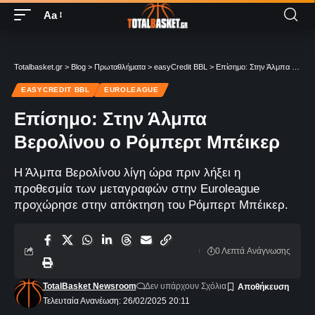
Aa
Totalbasket.gr
>
Blog
>
Πρωταθλήματα
>
easyCredit BBL
>
Επίσημο: Στην Άλμπα Βερολίνου ο Ρόμπερτ Μπέικερ
EASYCREDIT BBL
EUROLEAGUE
Επίσημο: Στην Άλμπα
Βερολίνου ο Ρόμπερτ Μπέικερ
Η Άλμπα Βερολίνου λίγη ώρα πριν λήξει η
προθεσμία των μεταγραφών στην Euroleague
προχώρησε στην απόκτηση του Ρόμπερτ Μπέικερ.
0 Λεπτά Aνάγνωσης
TotalBasket Newsroom
Δεν υπάρχουν Σχόλια
Τελευταία Ανανέωση: 26/02/2025 20:11