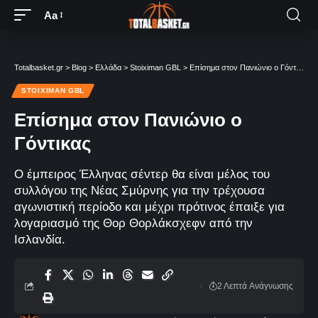
Aa
Totalbasket.gr
>
Blog
>
Ελλάδα
>
Stoiximan GBL
>
Επίσημα στον Πανιώνιο ο Γόντικας
STOIXIMAN GBL
Επίσημα στον Πανιώνιο ο
Γόντικας
Ο έμπειρος Έλληνας σέντερ θα είναι μέλος του
συλλόγου της Νέας Σμύρνης για την τρέχουσα
αγωνιστική περίοδο και μέχρι πρότινος έπαιξε για
λογαριασμό της Θορ Θορλάκσχεφν από την
Ισλανδία.
2 Λεπτά Aνάγνωσης