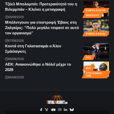
Τζόελ Μπολομπόι: Προτεραιότητά του η
Βιλερμπάν – Κλείνει η μεταγραφή
EUROLEAGUE
ΜΠΆΣΚΕΤ
08/08/2026
Μπόλντγουιν για επιστροφή Έβανς στη
Ζαλγκίρις: “Πολύ μεγάλο respect σε αυτό
τον οργανισμό”
EUROLEAGUE
07/08/2026
Κοντά στη Γαλατασαράι ο Άλεν
Σμάιλαγκιτς
BCL
06/08/2026
ΑΕΚ: Ανακοινώθηκε ο Νόλεϊ μέχρι το
BCL
2028
STOIXIMAN
GBL
06/08/2026