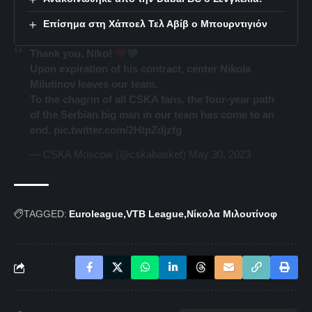
Επίσημα στη Χάποελ Τελ Αβίβ ο Μπουρντιγιόν
Thank you, Niko!
Upon expiration of his contract, center Nikola
Milutinov leaves our team.
To the chagrin of all CSKA fans, the four-year path
of the Serbian big man in our team has come to an
end.
pic.twitter.com/2HtpZdjzfg
— CSKA Moscow (@cskabasket)
May 30, 2023
TAGGED:
Euroleague
VTB League
Νίκολα Μιλουτίνοφ