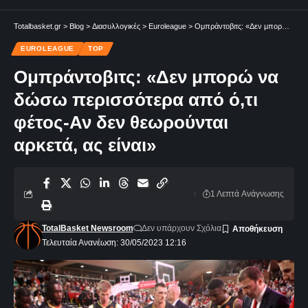
Totalbasket.gr
>
Blog
>
Διασυλλογικές
>
Euroleague
>
Ομπράντοβιτς: «Δεν μπορώ να δώσω περισσότερα από ό,τι φέτος-Αν δεν θεωρούνται αρκετά, ας είναι»
EUROLEAGUE
TOP
Ομπράντοβιτς: «Δεν μπορώ να
δώσω περισσότερα από ό,τι
φέτος-Αν δεν θεωρούνται
αρκετά, ας είναι»
1 Λεπτά Aνάγνωσης
TotalBasket Newsroom
Δεν υπάρχουν Σχόλια
Τελευταία Ανανέωση: 30/05/2023 12:16