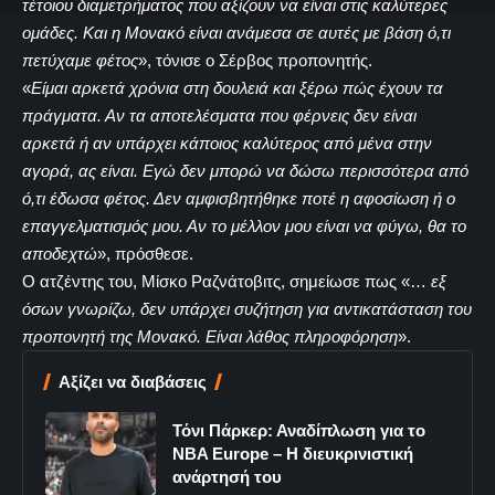
τέτοιου διαμετρήματος που αξίζουν να είναι στις καλύτερες
ομάδες. Και η Μονακό είναι ανάμεσα σε αυτές με βάση ό,τι
πετύχαμε φέτος
», τόνισε ο Σέρβος προπονητής.
«
Είμαι αρκετά χρόνια στη δουλειά και ξέρω πώς έχουν τα
πράγματα. Αν τα αποτελέσματα που φέρνεις δεν είναι
αρκετά ή αν υπάρχει κάποιος καλύτερος από μένα στην
αγορά, ας είναι. Εγώ δεν μπορώ να δώσω περισσότερα από
ό,τι έδωσα φέτος. Δεν αμφισβητήθηκε ποτέ η αφοσίωση ή ο
επαγγελματισμός μου. Αν το μέλλον μου είναι να φύγω, θα το
αποδεχτώ
», πρόσθεσε.
Ο ατζέντης του, Μίσκο Ραζνάτοβιτς, σημείωσε πως «…
εξ
όσων γνωρίζω, δεν υπάρχει συζήτηση για αντικατάσταση του
προπονητή της Μονακό. Είναι λάθος πληροφόρηση
».
Αξίζει να διαβάσεις
Τόνι Πάρκερ: Αναδίπλωση για το
NBA Europe – Η διευκρινιστική
ανάρτησή του