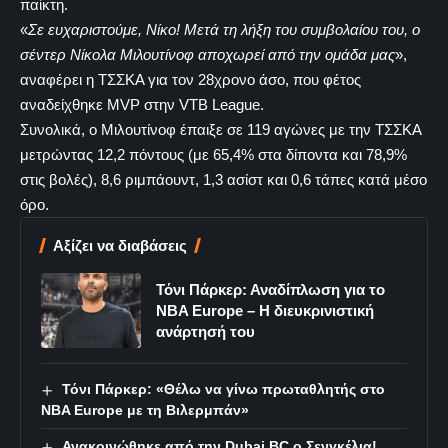
παίκτη.
«
Σε ευχαριστούμε, Νίκο! Μετά τη λήξη του συμβολαίου του, ο
σέντερ Νίκολα Μιλουτίνοφ αποχωρεί από την ομάδα μας
»,
αναφέρει η ΤΣΣΚΑ για τον 28χρονο άσο, που φέτος
αναδείχθηκε MVP στην VTB League.
Συνολικά, ο Μιλουτίνοφ έπαιξε σε 119 αγώνες με την ΤΣΣΚΑ
μετρώντας 12,2 πόντους (με 65,4% στα δίποντα και 78,9%
στις βολές), 8,6 ριμπάουντ, 1,3 ασίστ και 0,6 τάπες κατά μέσο
όρο.
Αξίζει να διαβάσεις
Τόνι Πάρκερ: Αναδίπλωση για το
NBA Europe – Η διευκρινιστική
ανάρτησή του
Τόνι Πάρκερ: «Θέλω να γίνω πρωταθλητής στο
NBA Europe με τη Βιλερμπάν»
Ανακοινώθηκε από την Dubai BC ο Σενγκέλια!