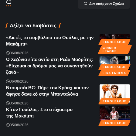
Δεν υπάρχουν Σχόλια
Αξίζει να διαβάσεις
«Διετές το συμβόλαιο του Ουάλας με την
EUROLEAGUE
Μακάμπι»
WINNER
LEAGUE
06/08/2026
Ο Χεζόνια είπε αντίο στη Ρεάλ Μαδρίτης:
«Εύχομαι οι δρόμοι μας να συναντηθούν
EUROLEAGUE
ξανά»
LIGA ENDESA
06/08/2026
Ντουμπάι BC: Πήρε τον Κράαχ και τον
άφησε δανεικό στην Μπανταλόνα
EUROLEAGUE
05/08/2026
Κίτον Γουάλας: Στο στόχαστρο
της Μακάμπι
EUROLEAGUE
05/08/2026