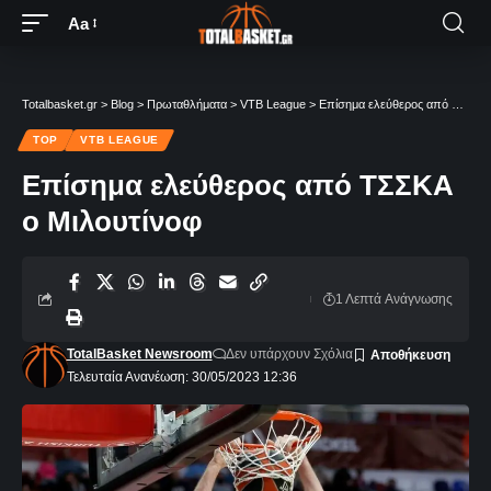
Aa
Totalbasket.gr
>
Blog
>
Πρωταθλήματα
>
VTB League
>
Επίσημα ελεύθερος από ΤΣΣΚΑ ο Μιλουτίνοφ
TOP
VTB LEAGUE
Επίσημα ελεύθερος από ΤΣΣΚΑ
ο Μιλουτίνοφ
1 Λεπτά Aνάγνωσης
TotalBasket Newsroom
Δεν υπάρχουν Σχόλια
Τελευταία Ανανέωση: 30/05/2023 12:36