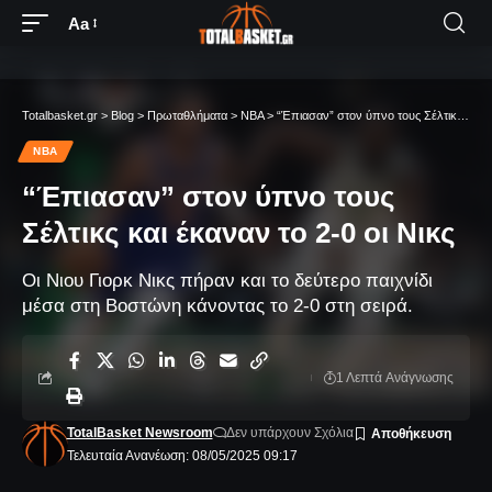
Aa
Totalbasket.gr
>
Blog
>
Πρωταθλήματα
>
NBA
>
“Έπιασαν” στον ύπνο τους Σέλτικς και έκαναν το 2-0 οι Νικς
NBA
“Έπιασαν” στον ύπνο τους
Σέλτικς και έκαναν το 2-0 οι Νικς
Οι Νιου Γιορκ Νικς πήραν και το δεύτερο παιχνίδι
μέσα στη Βοστώνη κάνοντας το 2-0 στη σειρά.
1 Λεπτά Aνάγνωσης
TotalBasket Newsroom
Δεν υπάρχουν Σχόλια
Τελευταία Ανανέωση: 08/05/2025 09:17