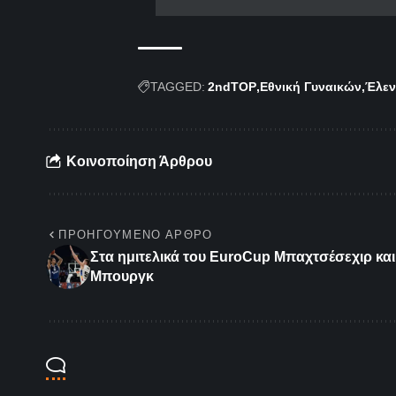
TAGGED:
2ndTOP
Εθνική Γυναικών
Έλεν
Κοινοποίηση Άρθρου
ΠΡΟΗΓΟΎΜΕΝΟ ΆΡΘΡΟ
Στα ημιτελικά του EuroCup Μπαχτσέσεχιρ και
Μπουργκ