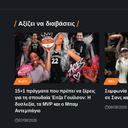
Αξίζει να διαβάσεις
BLOG
NBA
15+1 πράγματα που πρέπει να ξέρεις
Συμφωνία 
για τη σπουδαία Έιτζα Γουίλσον: Η
σε Σανς κ
δυσλεξία, τα MVP και ο Μπαμ
06/08/2026
Αντεμπάγιο
07/08/2026