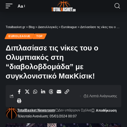
Aa
Totalbasket.gr
>
Blog
>
Διασυλλογικές
>
Euroleague
>
Διπλασίασε τις νίκες του ο Ολυμπιακός στη “διαβολοβδομάδα” με συγκλονιστικό ΜακΚίσικ!
EUROLEAGUE
TOP
Διπλασίασε τις νίκες του ο
Ολυμπιακός στη
“διαβολοβδομάδα” με
συγκλονιστικό ΜακΚίσικ!
1 Λεπτά Aνάγνωσης
TotalBasket Newsroom
Δεν υπάρχουν Σχόλια
Τελευταία Ανανέωση: 05/01/2024 00:07