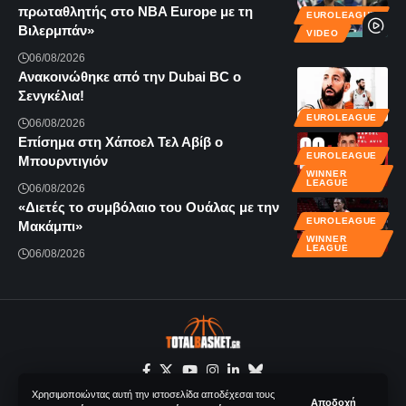
πρωταθλητής στο NBA Europe με τη
EUROLEAGUE
Βιλερμπάν»
VIDEO
06/08/2026
Ανακοινώθηκε από την Dubai BC ο
Σενγκέλια!
EUROLEAGUE
06/08/2026
Επίσημα στη Χάποελ Τελ Αβίβ ο
EUROLEAGUE
Μπουρντιγιόν
WINNER
LEAGUE
06/08/2026
«Διετές το συμβόλαιο του Ουάλας με την
EUROLEAGUE
Μακάμπι»
WINNER
LEAGUE
06/08/2026
Χρησιμοποιώντας αυτή την ιστοσελίδα αποδέχεσαι τους
Αποδοχή