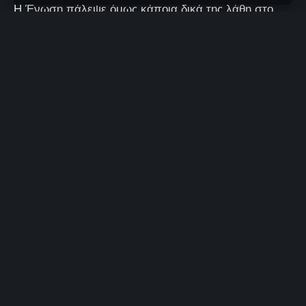
Η Ένωση πάλεψε όμως κάποια δικά της λάθη στο
τέλος δεν την άφησαν να αναδειχθεί νικήτρια.
1 Λεπτά Aνάγνωσης
Χρυσόστομος Αργυριάδης
Δεν υπάρχουν Σχόλια
Τελευταία Ανανέωση: 19/03/2025 23:32