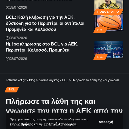
18/07/2026
ΠΟΔΟΣΦΑΙΡΟ
BCL: Καλή κλήρωση για την ΑΕΚ,
δύσκολη για το Περιστέρι, oι αντίπαλοι
Προμηθέα και Κολοσσού
BCL
08/07/2026
Ημέρα κλήρωσης στο BCL για ΑΕΚ,
Περιστέρι, Κολοσσό, Προμηθέα
BCL
08/07/2026
Totalbasket.gr
>
Blog
>
Διασυλλογικές
>
BCL
>
Πλήρωσε τα λάθη της και γνώρισε την ήττα η ΑΕΚ από την Ντερτόνα
BCL
Πλήρωσε τα λάθη της και
γνώρισε την ήττα η ΑΕΚ από την
Ντερτόνα
Χρησιμοποιώντας αυτή την ιστοσελίδα αποδέχεσαι τους
Αποδοχή
Όρους Χρήσης
και την
Πολιτική Απορρήτου
.