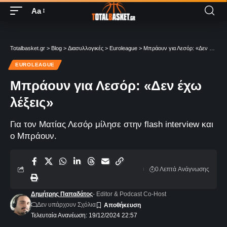
Aa
Totalbasket.gr
>
Blog
>
Διασυλλογικές
>
Euroleague
>
Μπράουν για Λεσόρ: «Δεν έχω λέξεις»
EUROLEAGUE
Μπράουν για Λεσόρ: «Δεν έχω
λέξεις»
Για τον Ματίας Λεσόρ μίλησε στην flash interview και
ο Μπράουν.
0 Λεπτά Aνάγνωσης
Δημήτρης Παπαδάτος
- Editor & Podcast Co-Host
Δεν υπάρχουν Σχόλια
Τελευταία Ανανέωση: 19/12/2024 22:57