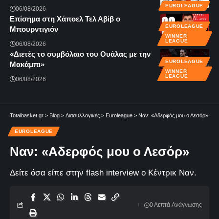
EUROLEAGUE
06/08/2026
Επίσημα στη Χάποελ Τελ Αβίβ ο
EUROLEAGUE
Μπουρντιγιόν
WINNER
LEAGUE
06/08/2026
«Διετές το συμβόλαιο του Ουάλας με την
EUROLEAGUE
Μακάμπι»
WINNER
LEAGUE
06/08/2026
Totalbasket.gr
>
Blog
>
Διασυλλογικές
>
Euroleague
>
Ναν: «Αδερφός μου ο Λεσόρ»
EUROLEAGUE
Ναν: «Αδερφός μου ο Λεσόρ»
Δείτε όσα είπε στην flash interview ο Κέντρικ Ναν.
0 Λεπτά Aνάγνωσης