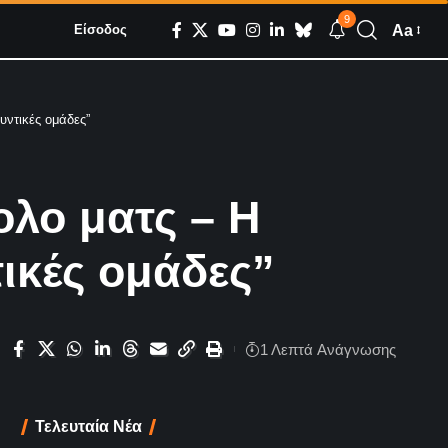
9
Aa
Είσοδος
υντικές ομάδες”
ολο ματς – Η
τικές ομάδες”
1 Λεπτά Aνάγνωσης
Τελευταία Νέα