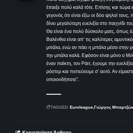
έπαιξε πολύ καλά τότε. Επίσης και τώρα 
γεγονός ότι είναι έξω οι δύο ψηλοί τους,
δίνει μεγαλύτερη ευελιξία στο παιχνίδι το
Θα είναι ένα πολύ δύσκολο ματς, όπως ό
Βαλένθια είναι απ’ τις καλύτερες αμυντι
μπάλα, ενώ αν πάει η μπάλα μέσα στην ρ
την μπάλα καλά. Εφόσον είναι μόνο ο Μι
έναν παίκτη, τον Ράιτ, έχουμε την ευελιξ
ρόστερ και πιστεύουμε σ’ αυτό. Αν είμαστ
οποιονδήποτε”.
TAGGED:
Euroleague
Γιώργος Μπαρτζώ
Κοινοποίηση Άρθρου