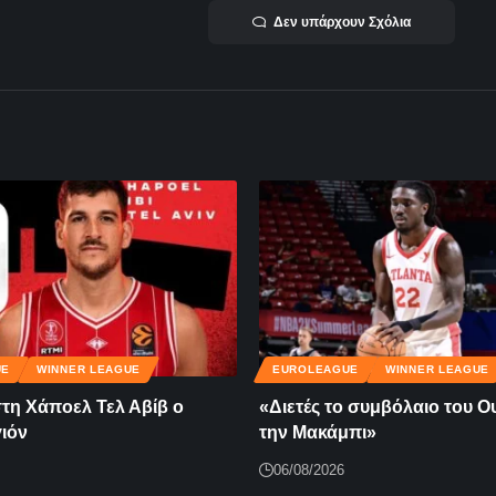
Δεν υπάρχουν Σχόλια
UE
WINNER LEAGUE
EUROLEAGUE
WINNER LEAGUE
τη Χάποελ Τελ Αβίβ ο
«Διετές το συμβόλαιο του Ο
ιόν
την Μακάμπι»
06/08/2026