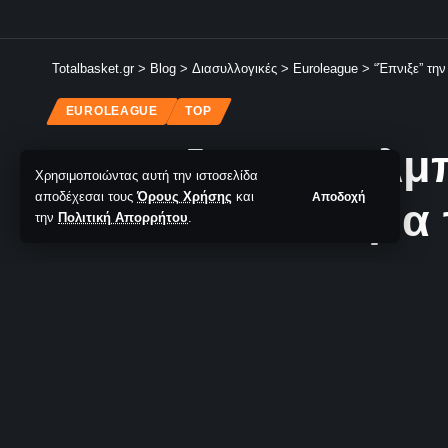
Totalbasket.gr
>
Blog
>
Διασυλλογικές
>
Euroleague
>
“Έπνιξε” την
EUROLEAGUE
TOP
“Έπνιξε” την Άλμ
Χρησιμοποιώντας αυτή την ιστοσελίδα
αποδέχεσαι τους
Όρους Χρήσης
και
Αποδοχή
έκλεισε θετικά για
την
Πολιτική Απορρήτου
.
TotalBasket Newsroom
Δεν υπάρχουν Σχόλια
Τελευταία Ανανέωση: 29/12/2023 23:06