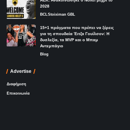
ΑΕΚ: Ανακοινώθηκε ο Νόλεϊ μέχρι το
2028
BCL
Stoiximan GBL
15+1 πράγματα που πρέπει να ξέρεις
για τη σπουδαία Έιτζα Γουίλσον: Η
δυσλεξία, τα MVP και ο Μπαμ
Αντεμπάγιο
Blog
Advertise
Διαφήμιση
Επικοινωνία