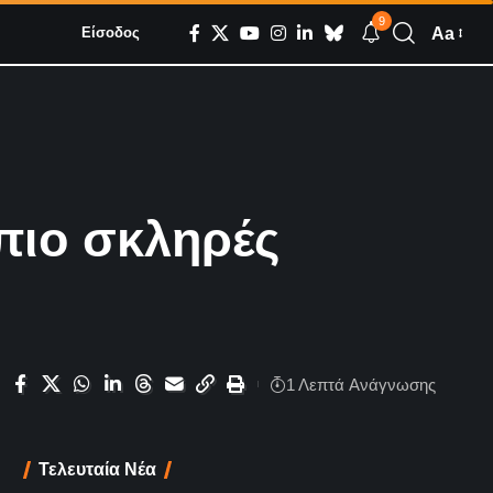
9
Aa
Είσοδος
πιο σκληρές
1 Λεπτά Aνάγνωσης
Τελευταία Νέα