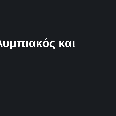
λυμπιακός και
2 Λεπτά Aνάγνωσης