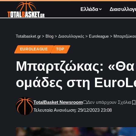
Ελλάδα
Διασυλλογι
Totalbasket.gr
>
Blog
>
Διασυλλογικές
>
Euroleague
>
Μπαρτζώκας:
EUROLEAGUE
TOP
Μπαρτζώκας: «Θα 
ομάδες στη EuroL
TotalBasket Newsroom
Δεν υπάρχουν Σχόλια
Τελευταία Ανανέωση: 29/12/2023 23:08