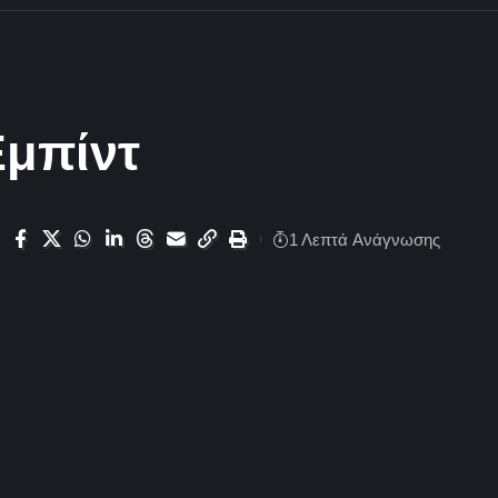
Εμπίντ
1 Λεπτά Aνάγνωσης