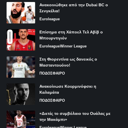
Ανακοινώθηκε από την Dubai BC ο
Σενγκέλια!
Euroleague
Επίσημα στη Χάποελ Τελ Αβίβ ο
Μπουρντιγιόν
Euroleague
Winner League
Στη Φιορεντίνα ως δανεικός ο
Μασταντουόνο!
ΠΟΔΟΣΦΑΙΡΟ
Ανακοίνωσε Κουρμινόφσκι η
Καλαμάτα
ΠΟΔΟΣΦΑΙΡΟ
«Διετές το συμβόλαιο του Ουάλας με
την Μακάμπι»
Euroleague
Winner League