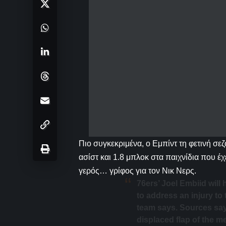
Πιο συγκεκριμένα, ο Εμπίντ τη φετινή σεζ
ασίστ και 1.8 μπλοκ στα παιχνίδια που έχε
γερός… γρίφος για τον Νικ Νερς.
76ers’ Joel Embiid will
to address an injury to 
team says. Sources say
displaced flap of the m