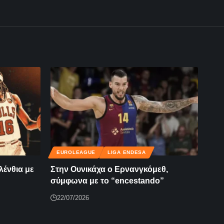
EUROLEAGUE
LIGA ENDESA
λένθια με
Στην Ουνικάχα ο Ερνανγκόμεθ,
σύμφωνα με το “encestando”
22/07/2026