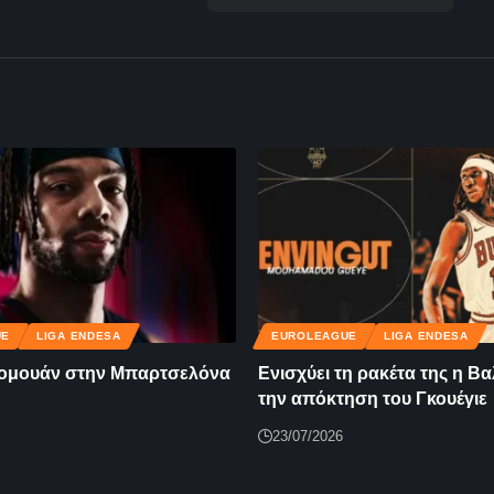
UE
LIGA ENDESA
EUROLEAGUE
LIGA ENDESA
ομουάν στην Μπαρτσελόνα
Ενισχύει τη ρακέτα της η Βα
την απόκτηση του Γκουέγιε
23/07/2026