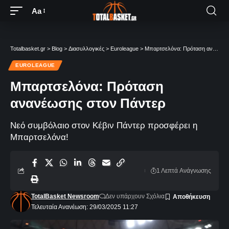
Aa
Totalbasket.gr
>
Blog
>
Διασυλλογικές
>
Euroleague
>
Μπαρτσελόνα: Πρόταση ανανέωσης στον Πάντερ
EUROLEAGUE
Μπαρτσελόνα: Πρόταση
ανανέωσης στον Πάντερ
Νεό συμβόλαιο στον Κέβιν Πάντερ προσφέρει η
Μπαρτσελόνα!
1 Λεπτά Aνάγνωσης
TotalBasket Newsroom
Δεν υπάρχουν Σχόλια
Τελευταία Ανανέωση: 29/03/2025 11:27