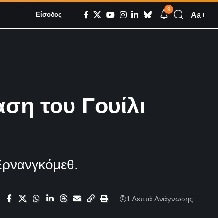
9
Aa
Είσοδος
ση του Γουίλι
 Ερνανγκόμεθ.
1 Λεπτά Aνάγνωσης