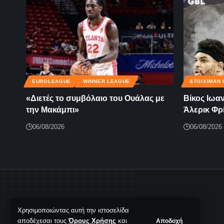
EUROLEAGUE
WINNER LEAGUE
STOIXIMAN 
«Διετές το συμβόλαιο του Ουάλας με
Βίκος Ιωα
την Μακάμπι»
Άλερικ Φρ
06/08/2026
06/08/2026
Χρησιμοποιώντας αυτή την ιστοσελίδα
αποδέχεσαι τους
Όρους Χρήσης
και
Αποδοχή