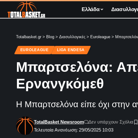
Ελλάδα
Διασυλλογι
Totalbasket.gr
>
Blog
>
Διασυλλογικές
>
Euroleague
>
Μπαρτσελόνα
EUROLEAGUE
LIGA ENDESA
Μπαρτσελόνα: Απέ
Ερνανγκόμεθ
Η Μπαρτσελόνα είπε όχι στην α
TotalBasket Newsroom
Δεν υπάρχουν Σχόλια
Τελευταία Ανανέωση: 29/05/2025 10:03