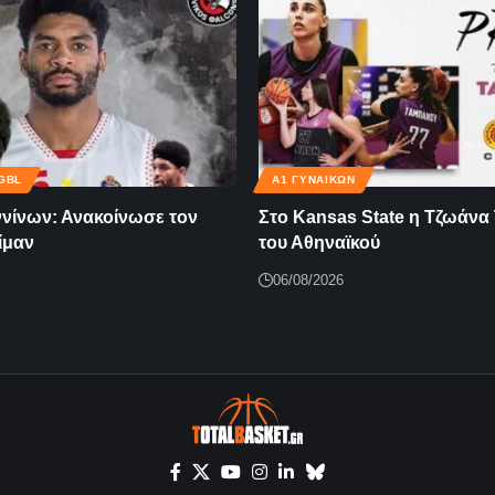
GBL
Α1 ΓΥΝΑΙΚΏΝ
ννίνων: Ανακοίνωσε τον
Στο Kansas State η Τζωάνα
ίμαν
του Αθηναϊκού
06/08/2026