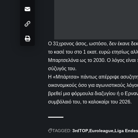
Ο 31χρονος άσος, ωστόσο, δεν έκανε δεκ
το κασέ του στο 1 εκατ. ευρώ ετησίως αλ
Μπαρτσελόνα ως το 2030. Ο λόγος είναι π
σύζυγός του.
Η «Μπάρτσα» πάντως απέρριψε ασυζητητί 
οικονομικούς όσο για αγωνιστικούς λόγου
βρεθεί μια φόρμουλα διαζυγίου ή ο Ερναν
συμβόλαιό του, το καλοκαίρι του 2026.
TAGGED:
3rdTOP
Euroleague
Liga Ende