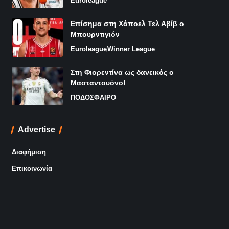
Euroleague
Επίσημα στη Χάποελ Τελ Αβίβ ο
Μπουρντιγιόν
Euroleague
Winner League
Στη Φιορεντίνα ως δανεικός ο
Μασταντουόνο!
ΠΟΔΟΣΦΑΙΡΟ
Advertise
Διαφήμιση
Επικοινωνία