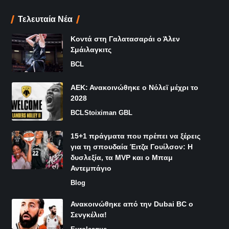
Τελευταία Νέα
Κοντά στη Γαλατασαράι ο Άλεν
Σμάιλαγκιτς
BCL
ΑΕΚ: Ανακοινώθηκε ο Νόλεϊ μέχρι το
2028
BCL
Stoiximan GBL
15+1 πράγματα που πρέπει να ξέρεις
για τη σπουδαία Έιτζα Γουίλσον: Η
δυσλεξία, τα MVP και ο Μπαμ
Αντεμπάγιο
Blog
Ανακοινώθηκε από την Dubai BC ο
Σενγκέλια!