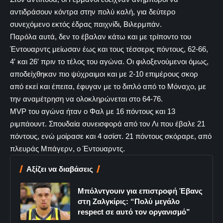
αντιδράσουν κόντρα στην πολύ καλή, για δεύτερο
συνεχόμενο εκτός έδρας παιχνίδι, Βιλερμπάν.
Παρόλα αυτά, δεν το έβαλαν κάτω και με τρίποντο του
Έντουαρντς μείωσαν έως και τους τέσσερις πόντους, 62-66,
4′ και 26′ πριν το τέλος του αγώνα. Οι φιλοξενούμενοι όμως,
αποδείχθηκαν πιο ψύχραιμοι και με 2-10 επιμέρους σκορ
από εκεί και έπειτα, έφυγαν με το διπλό από το Μόναχο, με
την αναμέτρηση να ολοκληρώνεται στο 64-76.
MVP του αγώνα ήταν ο Φαλ με 16 πόντους και 13
ριμπάουντ. Σπουδαία συνεισφορά από τον Λι που έβαλε 21
πόντους, ενώ μοίρασε και 4 ασίστ. 21 πόντους σκόραρε, από
πλευράς Μπάγερν, ο Έντουαρντς.
Αξίζει να διαβάσεις
Μπόλντγουιν για επιστροφή Έβανς
στη Ζαλγκίρις: “Πολύ μεγάλο
respect σε αυτό τον οργανισμό”