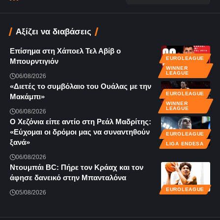
Αξίζει να διαβάσεις
Επίσημα στη Χάποελ Τελ Αβίβ ο
EUROLEAGUE
Μπουρντιγιόν
WINNER
LEAGUE
06/08/2026
«Διετές το συμβόλαιο του Ουάλας με την
EUROLEAGUE
Μακάμπι»
WINNER
LEAGUE
06/08/2026
Ο Χεζόνια είπε αντίο στη Ρεάλ Μαδρίτης:
«Εύχομαι οι δρόμοι μας να συναντηθούν
EUROLEAGUE
ξανά»
LIGA ENDESA
06/08/2026
Ντουμπάι BC: Πήρε τον Κράαχ και τον
άφησε δανεικό στην Μπανταλόνα
EUROLEAGUE
05/08/2026