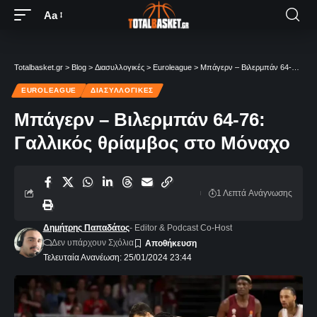
Aa
Totalbasket.gr
>
Blog
>
Διασυλλογικές
>
Euroleague
>
Μπάγερν – Βιλερμπάν 64-76: Γαλλικός θρίαμβος στο Μόναχο
EUROLEAGUE
ΔΙΑΣΥΛΛΟΓΙΚΈΣ
Μπάγερν – Βιλερμπάν 64-76:
Γαλλικός θρίαμβος στο Μόναχο
1 Λεπτά Aνάγνωσης
Δημήτρης Παπαδάτος
- Editor & Podcast Co-Host
Δεν υπάρχουν Σχόλια
Τελευταία Ανανέωση: 25/01/2024 23:44