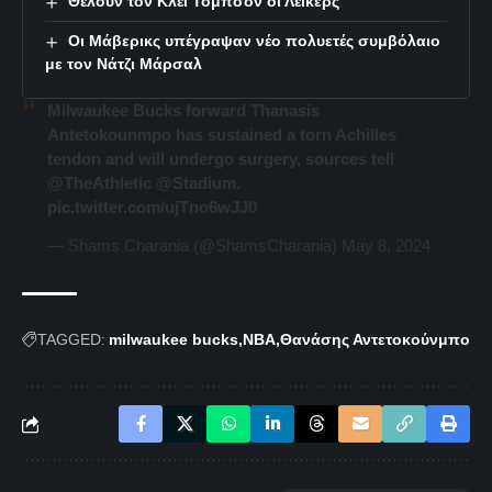
Θέλουν τον Κλέι Τόμπσον οι Λέικερς
Οι Μάβερικς υπέγραψαν νέο πολυετές συμβόλαιο
με τον Νάτζι Μάρσαλ
Milwaukee Bucks forward Thanasis
Antetokounmpo has sustained a torn Achilles
tendon and will undergo surgery, sources tell
@TheAthletic
@Stadium
.
pic.twitter.com/ujTno6wJJ0
— Shams Charania (@ShamsCharania)
May 8, 2024
TAGGED:
milwaukee bucks
NBA
Θανάσης Αντετοκούνμπο