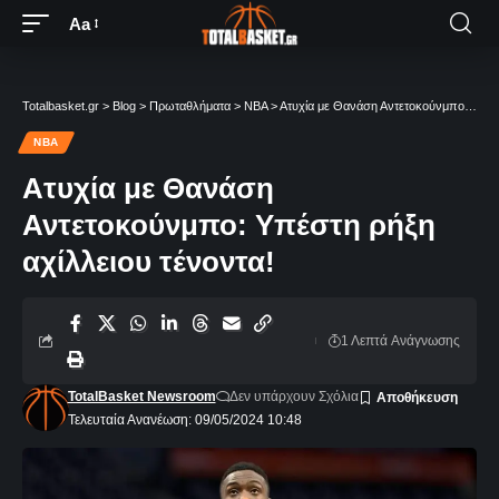
Aa
Totalbasket.gr
>
Blog
>
Πρωταθλήματα
>
NBA
>
Aτυχία με Θανάση Αντετοκούνμπο: Υπέστη ρήξη αχίλλειου τένοντα!
NBA
Aτυχία με Θανάση
Αντετοκούνμπο: Υπέστη ρήξη
αχίλλειου τένοντα!
1 Λεπτά Aνάγνωσης
TotalBasket Newsroom
Δεν υπάρχουν Σχόλια
Τελευταία Ανανέωση: 09/05/2024 10:48