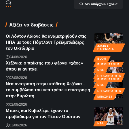
Δεν υπάρχουν Σχόλια
Αξίζει να διαβάσεις
Οι Λόντον Λάιονς θα αναμετρηθούν στις
ΗΠΑ με τους Πόρτλαντ Τρέιλμπλέιζερς
ΦΙΛΙΚΆ
τον Οκτώβριο
ΠΑΙΧΝΊΔΙΑ
04/08/2026
BLOG
Χεζόνια: ο παίκτης που φέρνει «χάος»
EUROLEAGUE
όπου κι αν πάει
NBA
ΕΠΙΚΑΙΡΌΤΗΤΑ
02/08/2026
EUROLEAGUE
Νέα ανατροπή στην υπόθεση Χεζόνια –
NBA
το συμβόλαιο του «επιτρέπει» επιστροφή
ΕΠΙΚΑΙΡΌΤΗΤΑ
στην Ευρώπη
ΜΠΆΣΚΕΤ
02/08/2026
Μπακς και Καβαλίερς έχουν το
προβάδισμα για τον Πέιτον Ουότσον
NBA
01/08/2026